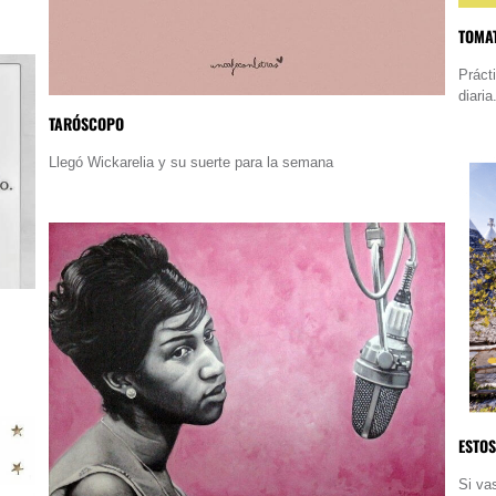
TOMAT
Práct
diaria
TARÓSCOPO
Llegó Wickarelia y su suerte para la semana
ESTOS
Si va