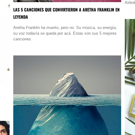
Airbn
LAS 5 CANCIONES QUE CONVIRTIERON A ARETHA FRANKLIN EN
LEYENDA
Aretha Franklin ha muerto, pero no. Su música, su energía,
su voz todavía se queda por acá. Estas son sus 5 mejores
canciones