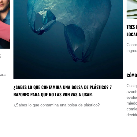
TRES 
LOCA
Conoc
ingre
E
CÓMO
para
Cualq
¿SABES LO QUE CONTAMINA UNA BOLSA DE PLÁSTICO? 7
avent
RAZONES PARA QUE NO LAS VUELVAS A USAR.
evolu
miedo 
¿Sabes lo que contamina una bolsa de plástico?
comie
decid