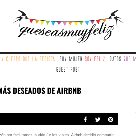
a
y cuerpo que la resista
Soy mujer
soy feliz
Datos
que m
Guest Post
 MÁS DESEADOS DE AIRBNB
 por facilitarnos la vida / y los viajes, Airbnb decidió compartir