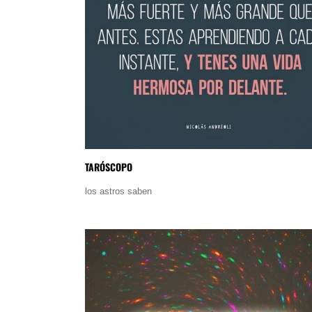
TARÓSCOPO
los astros saben