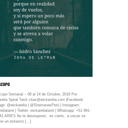
SCOPO
copo Semanal – 08 al 14 de Octubre, 2018 Por
relia Spiral Tarot citas@wickarelia.com |Facebook:
ge: @wickarelia | @ShamanasPerú | Instagram:
eliatarot | Twitter: wickareliatarot | Whatsapp: +51 991-
41 ARIES No te desesperes; es cierto, a veces se
ere un esfuerzo […]