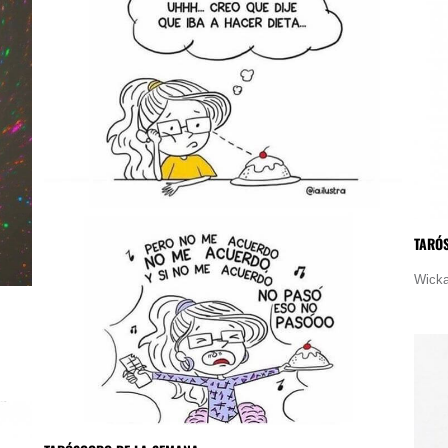
TARÓ
Wicka