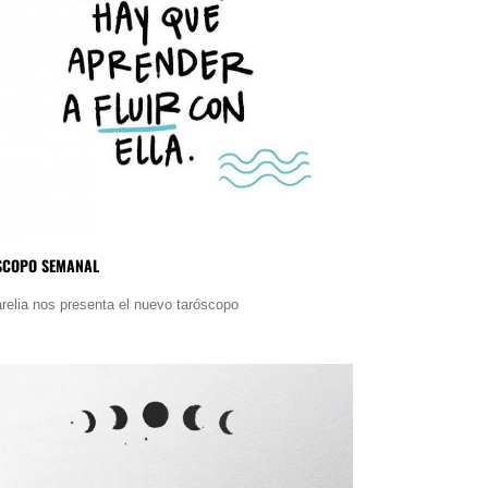
SCOPO SEMANAL
relia nos presenta el nuevo taróscopo