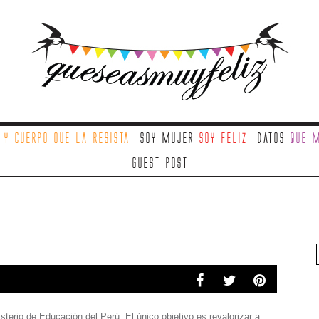
a
y cuerpo que la resista
Soy mujer
soy feliz
Datos
que m
Guest Post
sterio de Educación del Perú. El único objetivo es revalorizar a