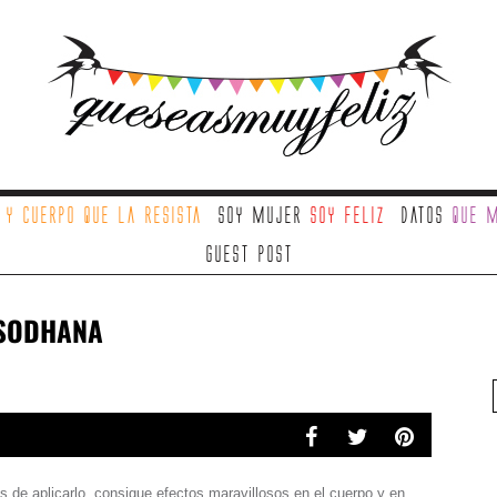
a
y cuerpo que la resista
Soy mujer
soy feliz
Datos
que m
Guest Post
 SODHANA
s de aplicarlo, consigue efectos maravillosos en el cuerpo y en