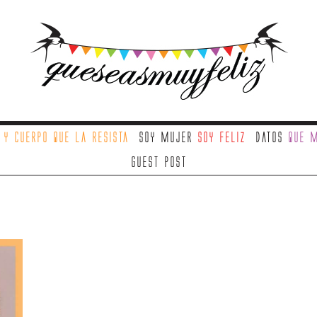
a
y cuerpo que la resista
Soy mujer
soy feliz
Datos
que m
Guest Post