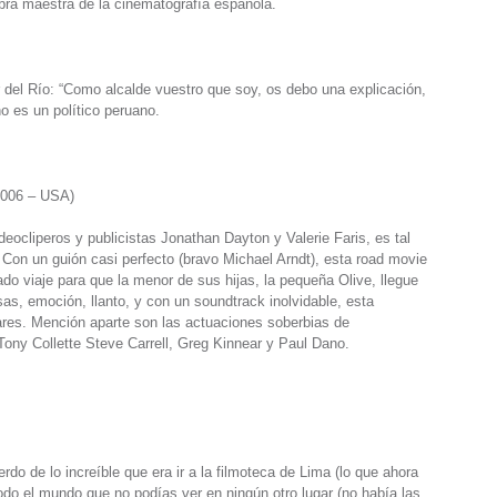
obra maestra de la cinematografía española.
r del Río: “Como alcalde vuestro que soy, os debo una explicación,
o es un político peruano.
 2006 – USA)
deocliperos y publicistas Jonathan Dayton y Valerie Faris, es tal
Con un guión casi perfecto (bravo Michael Arndt), esta road movie
rado viaje para que la menor de sus hijas, la pequeña Olive, llegue
sas, emoción, llanto, y con un soundtrack inolvidable, esta
liares. Mención aparte son las actuaciones soberbias de
 Tony Collette Steve Carrell, Greg Kinnear y Paul Dano.
o de lo increíble que era ir a la filmoteca de Lima (lo que ahora
 todo el mundo que no podías ver en ningún otro lugar (no había las