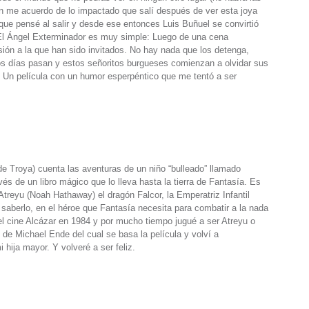
én me acuerdo de lo impactado que salí después de ver esta joya
o que pensé al salir y desde ese entonces Luis Buñuel se convirtió
 El Ángel Exterminador es muy simple: Luego de una cena
sión a la que han sido invitados. No hay nada que los detenga,
Los días pasan y estos señoritos burgueses comienzan a olvidar sus
 Un película con un humor esperpéntico que me tentó a ser
de Troya) cuenta las aventuras de un niño “bulleado” llamado
vés de un libro mágico que lo lleva hasta la tierra de Fantasía. Es
Atreyu (Noah Hathaway) el dragón Falcor, la Emperatriz Infantil
 saberlo, en el héroe que Fantasía necesita para combatir a la nada
el cine Alcázar en 1984 y por mucho tiempo jugué a ser Atreyu o
 de Michael Ende del cual se basa la película y volví a
 hija mayor. Y volveré a ser feliz.