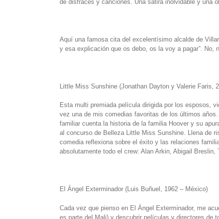
de disfraces y canciones. Una sátira inolvidable y una 
Aquí una famosa cita del excelentísimo alcalde de Villa
y esa explicación que os debo, os la voy a pagar”. No, n
Little Miss Sunshine (Jonathan Dayton y Valerie Faris,
Esta multi premiada película dirigida por los esposos, vi
vez una de mis comedias favoritas de los últimos años. 
familiar cuenta la historia de la familia Hoover y su apu
al concurso de Belleza Little Miss Sunshine. Llena de ri
comedia reflexiona sobre el éxito y las relaciones fami
absolutamente todo el crew: Alan Arkin, Abigail Breslin,
El Ángel Exterminador (Luis Buñuel, 1962 – México)
Cada vez que pienso en El Ángel Exterminador, me acuerd
es parte del Mali) y descubrir películas y directores de