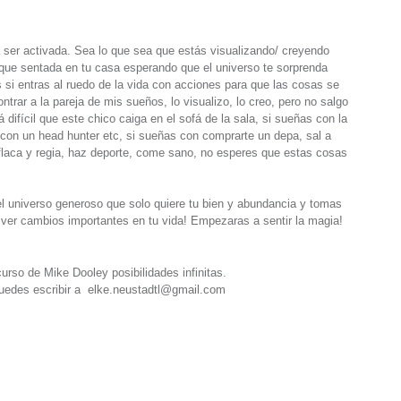
 ser activada. Sea lo que sea que estás visualizando/ creyendo
que sentada en tu casa esperando que el universo te sorprenda
 si entras al ruedo de la vida con acciones para que las cosas se
ntrar a la pareja de mis sueños, lo visualizo, lo creo, pero no salgo
 difícil que este chico caiga en el sofá de la sala, si sueñas con la
on un head hunter etc, si sueñas con comprarte un depa, sal a
r flaca y regia, haz deporte, come sano, no esperes que estas cosas
del universo generoso que solo quiere tu bien y abundancia y tomas
ver cambios importantes en tu vida! Empezaras a sentir la magia!
urso de Mike Dooley posibilidades infinitas.
puedes escribir a
elke.neustadtl@gmail.com