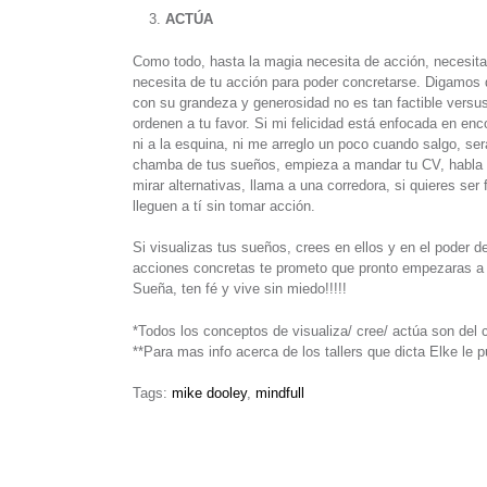
ACTÚA
Como todo, hasta la magia necesita de acción, necesita
necesita de tu acción para poder concretarse. Digamos 
con su grandeza y generosidad no es tan factible versus
ordenen a tu favor. Si mi felicidad está enfocada en enco
ni a la esquina, ni me arreglo un poco cuando salgo, será
chamba de tus sueños, empieza a mandar tu CV, habla c
mirar alternativas, llama a una corredora, si quieres se
lleguen a tí sin tomar acción.
Si visualizas tus sueños, crees en ellos y en el poder 
acciones concretas te prometo que pronto empezaras a 
Sueña, ten fé y vive sin miedo!!!!!
*Todos los conceptos de visualiza/ cree/ actúa son del c
**Para mas info acerca de los tallers que dicta Elke le 
Tags:
mike dooley
,
mindfull