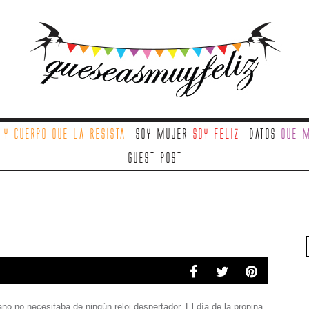
a
y cuerpo que la resista
Soy mujer
soy feliz
Datos
que m
Guest Post
o no necesitaba de ningún reloj despertador. El día de la propina.