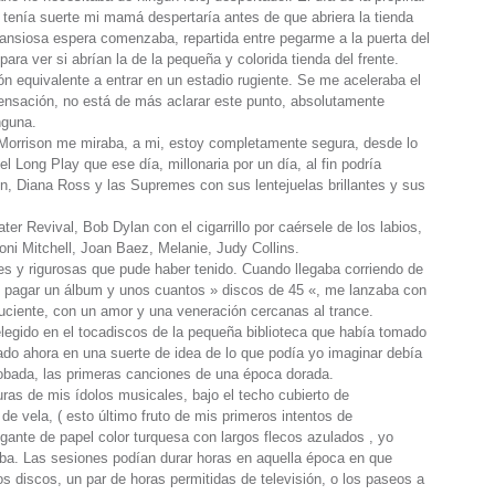
 tenía suerte mi mamá despertaría antes de que abriera la tienda
a ansiosa espera comenzaba, repartida entre pegarme a la puerta del
para ver si abrían la de la pequeña y colorida tienda del frente.
 equivalente a entrar en un estadio rugiente. Se me aceleraba el
ensación, no está de más aclarar este punto, absolutamente
nguna.
Morrison me miraba, a mi, estoy completamente segura, desde lo
el Long Play que ese día, millonaria por un día, al fin podría
in, Diana Ross y las Supremes con sus lentejuelas brillantes y sus
r Revival, Bob Dylan con el cigarrillo por caérsele de los labios,
 Joni Mitchell, Joan Baez, Melanie, Judy Collins.
es y rigurosas que pude haber tenido. Cuando llegaba corriendo de
ido pagar un álbum y unos cuantos » discos de 45 «, me lanzaba con
eluciente, con un amor y una veneración cercanas al trance.
legido en el tocadiscos de la pequeña biblioteca que había tomado
mado ahora en una suerte de idea de lo que podía yo imaginar debía
robada, las primeras canciones de una época dorada.
uras de mis ídolos musicales, bajo el techo cubierto de
 vela, ( esto último fruto de mis primeros intentos de
gante de papel color turquesa con largos flecos azulados , yo
ba. Las sesiones podían durar horas en aquella época en que
los discos, un par de horas permitidas de televisión, o los paseos a