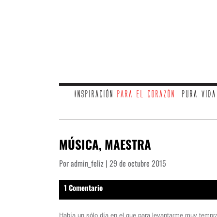
Inspiración
para el corazón
Pura vid
MÚSICA, MAESTRA
Por admin_feliz | 29 de octubre 2015
1 Comentario
Había un sólo día en el que para levantarme muy tempran