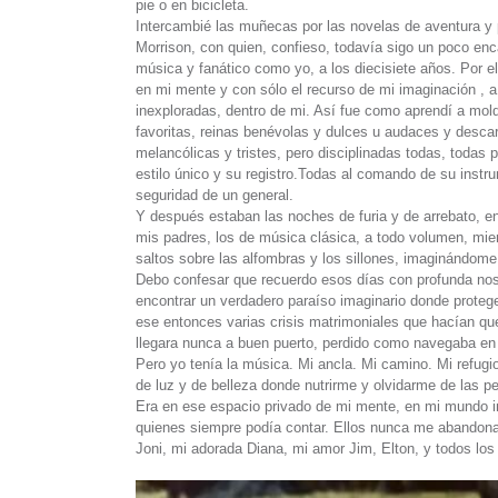
pie o en bicicleta.
Intercambié las muñecas por las novelas de aventura y p
Morrison, con quien, confieso, todavía sigo un poco enc
música y fanático como yo, a los diecisiete años. Por ell
en mi mente y con sólo el recurso de mi imaginación , 
inexploradas, dentro de mi. Así fue como aprendí a mol
favoritas, reinas benévolas y dulces u audaces y descar
melancólicas y tristes, pero disciplinadas todas, todas
estilo único y su registro.Todas al comando de su inst
seguridad de un general.
Y después estaban las noches de furia y de arrebato, en
mis padres, los de música clásica, a todo volumen, mie
saltos sobre las alfombras y los sillones, imaginándome 
Debo confesar que recuerdo esos días con profunda nost
encontrar un verdadero paraíso imaginario donde proteg
ese entonces varias crisis matrimoniales que hacían qu
llegara nunca a buen puerto, perdido como navegaba e
Pero yo tenía la música. Mi ancla. Mi camino. Mi refug
de luz y de belleza donde nutrirme y olvidarme de las p
Era en ese espacio privado de mi mente, en mi mundo i
quienes siempre podía contar. Ellos nunca me abandona
Joni, mi adorada Diana, mi amor Jim, Elton, y todos lo