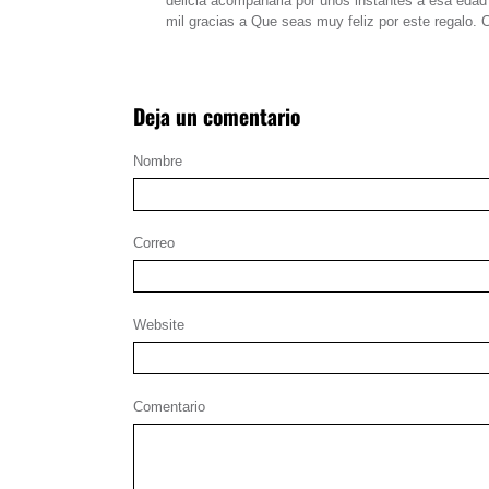
delicia acompañarla por unos instantes a esa edad
mil gracias a Que seas muy feliz por este regalo. 
Deja un comentario
Nombre
Correo
Website
Comentario