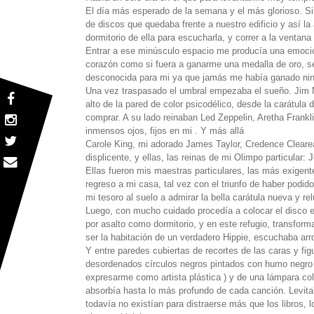
El día más esperado de la semana y el más glorioso. Si
de discos que quedaba frente a nuestro edificio y así l
dormitorio de ella para escucharla, y correr a la ventana 
Entrar a ese minúsculo espacio me producía una emoción
corazón como si fuera a ganarme una medalla de oro, s
desconocida para mi ya que jamás me había ganado ni
Una vez traspasado el umbral empezaba el sueño. Jim 
alto de la pared de color psicodélico, desde la carátula d
comprar. A su lado reinaban Led Zeppelin, Aretha Frankl
inmensos ojos, fijos en mi . Y más allá
Carole King, mi adorado James Taylor, Credence Cleareate
displicente, y ellas, las reinas de mi Olimpo particular:
Ellas fueron mis maestras particulares, las más exigent
regreso a mi casa, tal vez con el triunfo de haber pod
mi tesoro al suelo a admirar la bella carátula nueva y r
Luego, con mucho cuidado procedía a colocar el disco e
por asalto como dormitorio, y en este refugio, transfor
ser la habitación de un verdadero Hippie, escuchaba ar
Y entre paredes cubiertas de recortes de las caras y fig
desordenados círculos negros pintados con humo negro de
expresarme como artista plástica ) y de una lámpara col
absorbía hasta lo más profundo de cada canción. Levita
todavía no existían para distraerse más que los libros, 