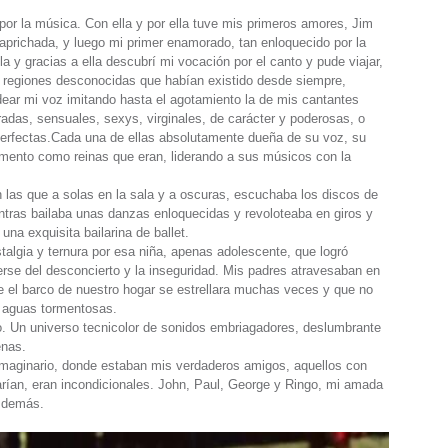
or la música. Con ella y por ella tuve mis primeros amores, Jim
aprichada, y luego mi primer enamorado, tan enloquecido por la
a y gracias a ella descubrí mi vocación por el canto y pude viajar,
a regiones desconocidas que habían existido desde siempre,
dear mi voz imitando hasta el agotamiento la de mis cantantes
adas, sensuales, sexys, virginales, de carácter y poderosas, o
 perfectas.Cada una de ellas absolutamente dueña de su voz, su
rumento como reinas que eran, liderando a sus músicos con la
 las que a solas en la sala y a oscuras, escuchaba los discos de
ntras bailaba unas danzas enloquecidas y revoloteaba en giros y
una exquisita bailarina de ballet.
algia y ternura por esa niña, apenas adolescente, que logró
erse del desconcierto y la inseguridad. Mis padres atravesaban en
e el barco de nuestro hogar se estrellara muchas veces y que no
n aguas tormentosas.
io. Un universo tecnicolor de sonidos embriagadores, deslumbrante
enas.
maginario, donde estaban mis verdaderos amigos, aquellos con
rían, eran incondicionales. John, Paul, George y Ringo, mi amada
s demás.