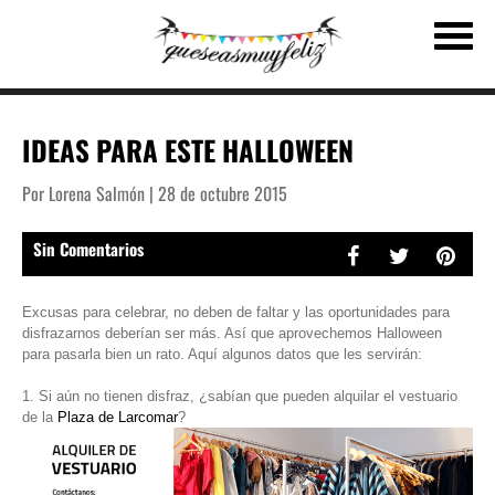
IDEAS PARA ESTE HALLOWEEN
Por Lorena Salmón | 28 de octubre 2015
Sin Comentarios
Excusas para celebrar, no deben de faltar y las oportunidades para
disfrazarnos deberían ser más. Así que aprovechemos Halloween
para pasarla bien un rato. Aquí algunos datos que les servirán:
1. Si aún no tienen disfraz, ¿sabían que pueden alquilar el vestuario
de la
Plaza de Larcomar
?