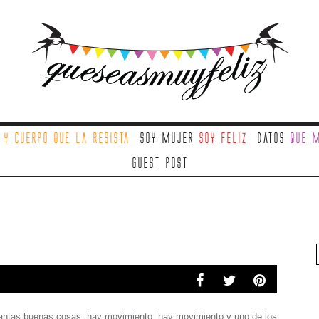
a
y cuerpo que la resista
Soy mujer
soy feliz
Datos
que m
Guest Post
tantas buenas cosas, hay movimiento, hay movimiento y uno de los