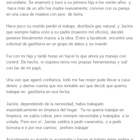
secundaria. Se enamoró y tuvo a su primera hija a los veinte años y
hace más de un año fue madre nuevamente; convive con su pareja
en una casa de madera con piso de tierra.
Hace poco su marido perdió el trabajo, distribuía gas natural; y Jackie
que siempre había visto a su padre (maestro mil oficios), decidió
ponerse literalmente manos a la obra. Entró a facebook: encontró una
solicitud de gasfitería en un grupo de datos y se mandó.
Fui con mi hija y tardé horas en hacer lo que ahora ya manejo con
control. De hecho, ni siquiera tenía mis propias herramientas y salí
con las de mi papá.
Una vez que agarré confianza, todo me fue mejor pude llevar a casa
dinero y darme cuenta que era rentable así que decidí que querría
trabajar en gasfitería en esa fecha.
Jackie, dependiendo de la necesidad, había trabajado
esporádicamente en limpieza del hogar: ¨Ya no quería trabajar en
limpieza, no sabía cobrar, pero siempre necesitaba y trabajaba a la
volada. Pero eso sí: Jamás saldría a pedir caramelos, o a pedir
lismona e ir por ese camino; prefiero trabajar¨.
Actualmente su marido la acompaña y hacen el trabajo entre ambos y