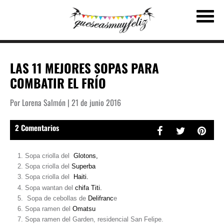
LAS 11 MEJORES SOPAS PARA
COMBATIR EL FRÍO
Por Lorena Salmón | 21 de junio 2016
2 Comentarios
Sopa criolla del
Glotons,
Sopa criolla del
Superba
Sopa criolla del
Haiti.
Sopa wantan del
chifa Titi.
Sopa de cebollas de
Delifranc
e
Sopa ramen del
Omatsu
Sopa ramen del Garden, residencial San Felipe.