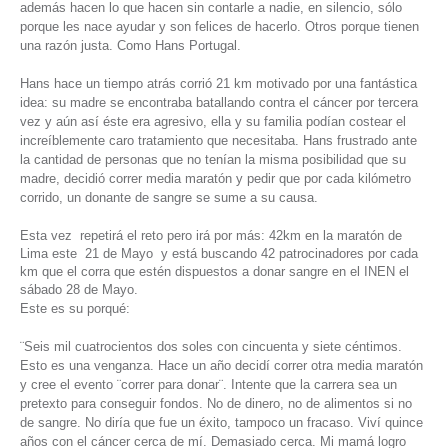
además hacen lo que hacen sin contarle a nadie, en silencio, sólo
porque les nace ayudar y son felices de hacerlo. Otros porque tienen
una razón justa. Como Hans Portugal.
Hans hace un tiempo atrás corrió 21 km motivado por una fantástica
idea: su madre se encontraba batallando contra el cáncer por tercera
vez y aún así éste era agresivo, ella y su familia podían costear el
increíblemente caro tratamiento que necesitaba. Hans frustrado ante
la cantidad de personas que no tenían la misma posibilidad que su
madre, decidió correr media maratón y pedir que por cada kilómetro
corrido, un donante de sangre se sume a su causa.
Esta vez repetirá el reto pero irá por más: 42km en la maratón de
Lima este 21 de Mayo y está buscando 42 patrocinadores por cada
km que el corra que estén dispuestos a donar sangre en el INEN el
sábado 28 de Mayo.
Este es su porqué:
¨Seis mil cuatrocientos dos soles con cincuenta y siete céntimos.
Esto es una venganza. Hace un año decidí correr otra media maratón
y cree el evento ¨correr para donar¨. Intente que la carrera sea un
pretexto para conseguir fondos. No de dinero, no de alimentos si no
de sangre. No diría que fue un éxito, tampoco un fracaso. Viví quince
años con el cáncer cerca de mí. Demasiado cerca. Mi mamá logro