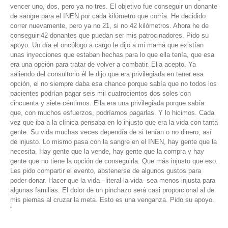
vencer uno, dos, pero ya no tres. El objetivo fue conseguir un donante
de sangre para el INEN por cada kilómetro que corría. He decidido
correr nuevamente, pero ya no 21, si no 42 kilómetros. Ahora he de
conseguir 42 donantes que puedan ser mis patrocinadores. Pido su
apoyo. Un día el oncólogo a cargo le dijo a mi mamá que existían
unas inyecciones que estaban hechas para lo que ella tenía, que esa
era una opción para tratar de volver a combatir. Ella acepto. Ya
saliendo del consultorio él le dijo que era privilegiada en tener esa
opción, el no siempre daba esa chance porque sabía que no todos los
pacientes podrían pagar seis mil cuatrocientos dos soles con
cincuenta y siete céntimos. Ella era una privilegiada porque sabía
que, con muchos esfuerzos, podríamos pagarlas. Y lo hicimos. Cada
vez que iba a la clínica pensaba en lo injusto que era la vida con tanta
gente. Su vida muchas veces dependía de si tenían o no dinero, así
de injusto. Lo mismo pasa con la sangre en el INEN, hay gente que la
necesita. Hay gente que la vende, hay gente que la compra y hay
gente que no tiene la opción de conseguirla. Que más injusto que eso.
Les pido compartir el evento, abstenerse de algunos gustos para
poder donar. Hacer que la vida –literal la vida- sea menos injusta para
algunas familias. El dolor de un pinchazo será casi proporcional al de
mis piernas al cruzar la meta. Esto es una venganza. Pido su apoyo.
“