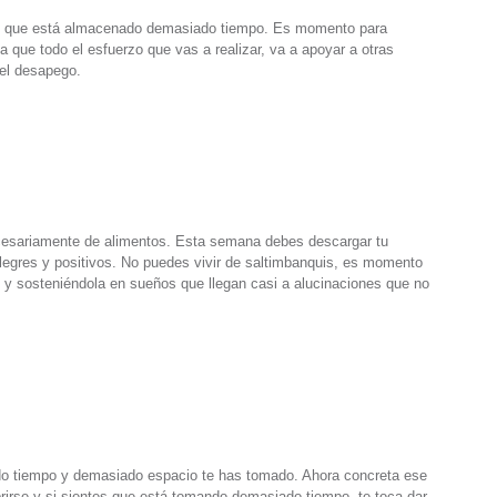
llo que está almacenado demasiado tiempo. Es momento para
que todo el esfuerzo que vas a realizar, va a apoyar a otras
 el desapego.
cesariamente de alimentos. Esta semana debes descargar tu
alegres y positivos. No puedes vivir de saltimbanquis, es momento
 y sosteniéndola en sueños que llegan casi a alucinaciones que no
do tiempo y demasiado espacio te has tomado. Ahora concreta ese
brirse y si sientes que está tomando demasiado tiempo, te toca dar