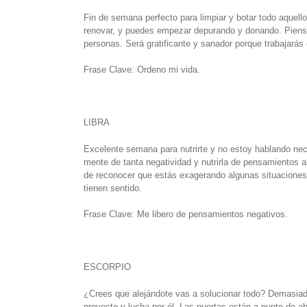
Fin de semana perfecto para limpiar y botar todo aque
renovar, y puedes empezar depurando y donando. Piensa 
personas. Será gratificante y sanador porque trabajarás
Frase Clave: Ordeno mi vida.
LIBRA
Excelente semana para nutrirte y no estoy hablando ne
mente de tanta negatividad y nutrirla de pensamientos 
de reconocer que estás exagerando algunas situaciones
tienen sentido.
Frase Clave: Me libero de pensamientos negativos.
ESCORPIO
¿Crees que alejándote vas a solucionar todo? Demasia
proyecto y lucha por él. Las puertas están a punto de a