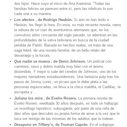
dos hijos. Hace suyo el inicio de
Ana Karenina
: “Todas las
familias felices se parecen entre sí, pero las infelices lo son
cada una a su manera.
Los afectos
, de Rodrigo Hasbún.
Si aún no han leído a
Hasbún, les llegó la hora. En esta, su más reciente novela, narra
la odisea de un clan de aventureros alemanes que, en los
convulsos años cincuenta del siglo pasado, se adentran en las
profundidades de la selva boliviana en busca de la ciudad
perdida de Paitití. Basada en hechos reales, se trata de una
saga febril, de una novela familiar, de un bello relato del
desarraigo y la locura.
Que nadie se mueva
, de Denis Johnson.
Un policial con
carretera, sexo y delirio marida muy bien con el ánimo
distendido. Y mejor si sale del cerebro de Johnson, uno de los
mejores narradores estadounidenses. Una fantasía pulp tras los
pasos de Jimmy Luntz, un pícaro que le debe plata a las
personas equivocadas, se lleva a la chica maldita, el Cadillac, la
escopeta y…
Juliana los mira
, de Evelio Rosero.
La primera novela de
Evelio Rosero, reeditada 30 años después, es todo un hallazgo:
un monólogo hipnótico, subyugante, por parte de una niña de
diez años que descubre su propia forma de amar a la vez que le
toca ser testigo de las miserias de los adultos que la rodean.
Desayuno en Tiffany’s,
de Truman Capote.
En el subgrupo