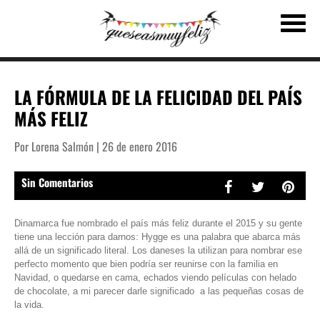
LA FÓRMULA DE LA FELICIDAD DEL PAÍS
MÁS FELIZ
Por Lorena Salmón | 26 de enero 2016
Sin Comentarios
Dinamarca fue nombrado el país más feliz durante el 2015 y su gente
tiene una lección para darnos: Hygge es una palabra que abarca más
allá de un significado literal. Los daneses la utilizan para nombrar ese
perfecto momento que bien podría ser reunirse con la familia en
Navidad, o quedarse en cama, echados viendo películas con helado
de chocolate, a mi parecer darle significado a las pequeñas cosas de
la vida.