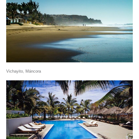
Vichayito, Máncora