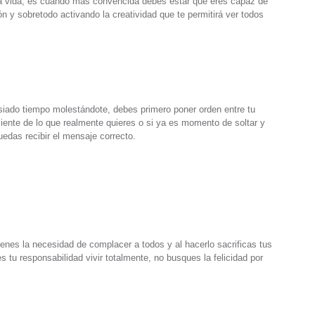
a vida, es cuando más convencida debes estar que eres capaz de
n y sobretodo activando la creatividad que te permitirá ver todos
asiado tiempo molestándote, debes primero poner orden entre tu
iente de lo que realmente quieres o si ya es momento de soltar y
uedas recibir el mensaje correcto.
enes la necesidad de complacer a todos y al hacerlo sacrificas tus
s tu responsabilidad vivir totalmente, no busques la felicidad por