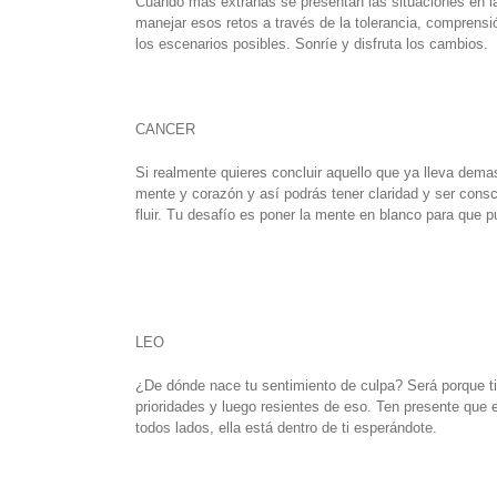
Cuando más extrañas se presentan las situaciones en l
manejar esos retos a través de la tolerancia, comprensió
los escenarios posibles. Sonríe y disfruta los cambios.
CANCER
Si realmente quieres concluir aquello que ya lleva dem
mente y corazón y así podrás tener claridad y ser consc
fluir. Tu desafío es poner la mente en blanco para que p
LEO
¿De dónde nace tu sentimiento de culpa? Será porque ti
prioridades y luego resientes de eso. Ten presente que e
todos lados, ella está dentro de ti esperándote.