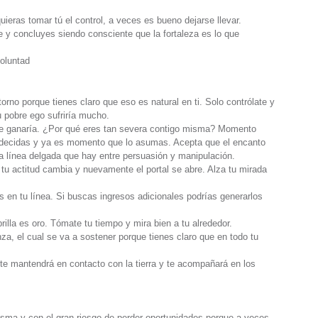
ieras tomar tú el control, a veces es bueno dejarse llevar.
e y concluyes siendo consciente que la fortaleza es lo que
oluntad
orno porque tienes claro que eso es natural en ti. Solo contrólate y
 pobre ego sufriría mucho.
 te ganaría. ¿Por qué eres tan severa contigo misma? Momento
e decidas y ya es momento que lo asumas. Acepta que el encanto
 línea delgada que hay entre persuasión y manipulación.
 tu actitud cambia y nuevamente el portal se abre. Alza tu mirada
 en tu línea. Si buscas ingresos adicionales podrías generarlos
lla es oro. Tómate tu tiempo y mira bien a tu alrededor.
za, el cual se va a sostener porque tienes claro que en todo tu
e mantendrá en contacto con la tierra y te acompañará en los
isma y con el gran riesgo de perder oportunidades porque a veces