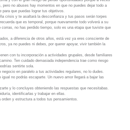
as, pero no abuses hay momentos en que no puedes dejar todo a
te para que puedas lograr tus objetivos.
ña crisis y te asaltará la desconfianza y tus pasos serán torpes
; recuerda que es temporal, porque nuevamente todo volverá a su
o corras, no has perdido tiempo, solo es una etapa que tuviste que
ados, a diferencia de otros años, está vez ya eres consciente de
tros, ya no puedes ni debes, por querer apoyar, vivir también la
ienen con tu incorporación a actividades grupales, desde familiares
 camino. Ten cuidado demasiada independencia trae como riesgo
drías sentirte sola.
negocio en paralelo a tus actividades regulares, no lo dudes.
 igual no podrás escaparte. Un nuevo amor llegará a bajar las
lizarte y lo concluyes obteniendo las respuestas que necesitabas.
ría, identificarlas y trabajar en ellas.
orden y estructura a todos tus pensamientos.