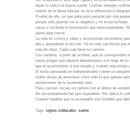
dejas tu vida a la buena suerte. Confías siempre confí
manos de la diosa fortuna, te toca reflexionar e integrar
Prueba de ello, es que para junio pasarás por una peque
porque solo querrás ver lo negativo y no te escucharás
cauce y recibirás la iluminación que tanto esperabas. N
pasar para crecer.
La vida es cíclica y sabia y reconocerás escenarios pas
ello y aprenderás la lección. Ya no más sacrificios por o
vida de otros. Cada cual tiene su camino.
Los cambios, a partir de octubre, que te corresponden v
hasta amigos que dejaste abandonados a lo largo de tu
que te acostumbres a ese estado y cuando reacciones po
Si estás pensando en independizarte o tener un pequeño 
Sobre temas de amorosos corre todo lo que quieras pero
revoluciones de tu acelerada vida.
Para concluir, inicias un camino con el ánimo de estabi
No necesariamente las que esperabas. Ahí radica tu sabidu
Cuando medites que te acompañe una Sodalita que dará 
Tags:
signos zodiacales
,
suerte