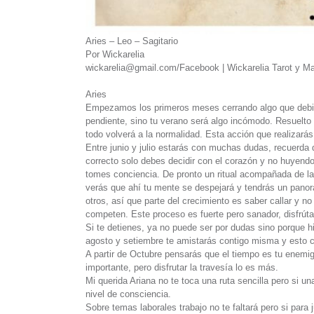
Aries – Leo – Sagitario
Por Wickarelia
wickarelia@gmail.com/Facebook | Wickarelia Tarot y Mag
Aries
Empezamos los primeros meses cerrando algo que debis
pendiente, sino tu verano será algo incómodo. Resuelto 
todo volverá a la normalidad. Esta acción que realizarás, 
Entre junio y julio estarás con muchas dudas, recuerda
correcto solo debes decidir con el corazón y no huyendo
tomes conciencia. De pronto un ritual acompañada de la
verás que ahí tu mente se despejará y tendrás un panor
otros, así que parte del crecimiento es saber callar y n
competen. Este proceso es fuerte pero sanador, disfrúta
Si te detienes, ya no puede ser por dudas sino porque hi
agosto y setiembre te amistarás contigo misma y esto co
A partir de Octubre pensarás que el tiempo es tu enemigo
importante, pero disfrutar la travesía lo es más.
Mi querida Ariana no te toca una ruta sencilla pero si una
nivel de consciencia.
Sobre temas laborales trabajo no te faltará pero si para 