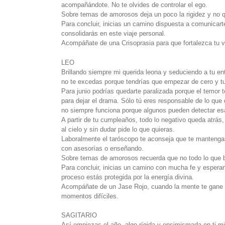
acompañándote. No te olvides de controlar el ego.
Sobre temas de amorosos deja un poco la rigidez y no qu
Para concluir, inicias un camino dispuesta a comunicart
consolidarás en este viaje personal.
Acompáñate de una Crisoprasia para que fortalezca tu v
LEO
Brillando siempre mi querida leona y seduciendo a tu ent
no te excedas porque tendrías que empezar de cero y tu
Para junio podrías quedarte paralizada porque el temor
para dejar el drama. Sólo tú eres responsable de lo qu
no siempre funciona porque algunos pueden detectar esa
A partir de tu cumpleaños, todo lo negativo queda atrás,
al cielo y sin dudar pide lo que quieras.
Laboralmente el taróscopo te aconseja que te mantengas
con asesorías o enseñando.
Sobre temas de amorosos recuerda que no todo lo que bri
Para concluir, inicias un camino con mucha fe y esperan
proceso estás protegida por la energía divina.
Acompáñate de un Jase Rojo, cuando la mente te gane t
momentos difíciles.
SAGITARIO
Así empiezas el año, algo rígida y ensimismada en ti m