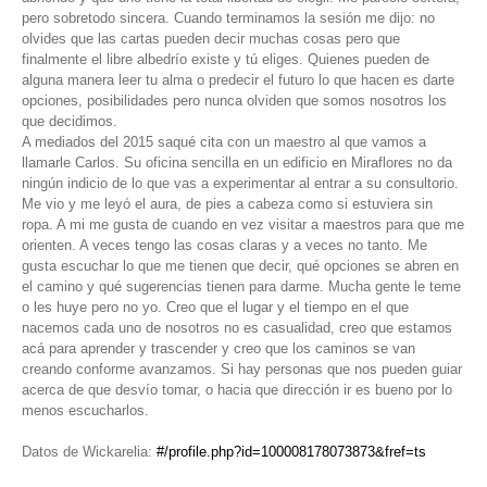
pero sobretodo sincera. Cuando terminamos la sesión me dijo: no
olvides que las cartas pueden decir muchas cosas pero que
finalmente el libre albedrío existe y tú eliges. Quienes pueden de
alguna manera leer tu alma o predecir el futuro lo que hacen es darte
opciones, posibilidades pero nunca olviden que somos nosotros los
que decidimos.
A mediados del 2015 saqué cita con un maestro al que vamos a
llamarle Carlos. Su oficina sencilla en un edificio en Miraflores no da
ningún indicio de lo que vas a experimentar al entrar a su consultorio.
Me vio y me leyó el aura, de pies a cabeza como si estuviera sin
ropa. A mi me gusta de cuando en vez visitar a maestros para que me
orienten. A veces tengo las cosas claras y a veces no tanto. Me
gusta escuchar lo que me tienen que decir, qué opciones se abren en
el camino y qué sugerencias tienen para darme. Mucha gente le teme
o les huye pero no yo. Creo que el lugar y el tiempo en el que
nacemos cada uno de nosotros no es casualidad, creo que estamos
acá para aprender y trascender y creo que los caminos se van
creando conforme avanzamos. Si hay personas que nos pueden guiar
acerca de que desvío tomar, o hacia que dirección ir es bueno por lo
menos escucharlos.
Datos de Wickarelia:
#/profile.php?id=100008178073873&fref=ts