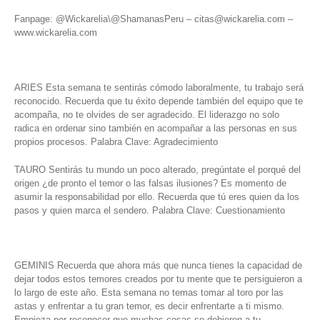
Fanpage: @Wickarelia\@ShamanasPeru – citas@wickarelia.com –
www.wickarelia.com
ARIES Esta semana te sentirás cómodo laboralmente, tu trabajo será
reconocido. Recuerda que tu éxito depende también del equipo que te
acompaña, no te olvides de ser agradecido. El liderazgo no solo
radica en ordenar sino también en acompañar a las personas en sus
propios procesos. Palabra Clave: Agradecimiento
TAURO Sentirás tu mundo un poco alterado, pregúntate el porqué del
origen ¿de pronto el temor o las falsas ilusiones? Es momento de
asumir la responsabilidad por ello. Recuerda que tú eres quien da los
pasos y quien marca el sendero. Palabra Clave: Cuestionamiento
GEMINIS Recuerda que ahora más que nunca tienes la capacidad de
dejar todos estos temores creados por tu mente que te persiguieron a
lo largo de este año. Esta semana no temas tomar al toro por las
astas y enfrentar a tu gran temor, es decir enfrentarte a ti mismo.
Empieza por reconocer que muchas cosas se debieron a tu