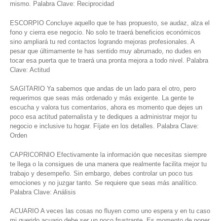
mismo. Palabra Clave: Reciprocidad
ESCORPIO Concluye aquello que te has propuesto, se audaz, alza el
fono y cierra ese negocio. No solo te traerá beneficios económicos
sino ampliará tu red contactos logrando mejoras profesionales. A
pesar que últimamente te has sentido muy abrumado, no dudes en
tocar esa puerta que te traerá una pronta mejora a todo nivel. Palabra
Clave: Actitud
SAGITARIO Ya sabemos que andas de un lado para el otro, pero
requerimos que seas más ordenado y más exigente. La gente te
escucha y valora tus comentarios, ahora es momento que dejes un
poco esa actitud paternalista y te dediques a administrar mejor tu
negocio e inclusive tu hogar. Fíjate en los detalles. Palabra Clave:
Orden
CAPRICORNIO Efectivamente la información que necesitas siempre
te llega o la consigues de una manera que realmente facilita mejor tu
trabajo y desempeño. Sin embargo, debes controlar un poco tus
emociones y no juzgar tanto. Se requiere que seas más analítico.
Palabra Clave: Análisis
ACUARIO A veces las cosas no fluyen como uno espera y en tu caso
mi querido acuario debe ser un poco frustrante. Es momento de poner