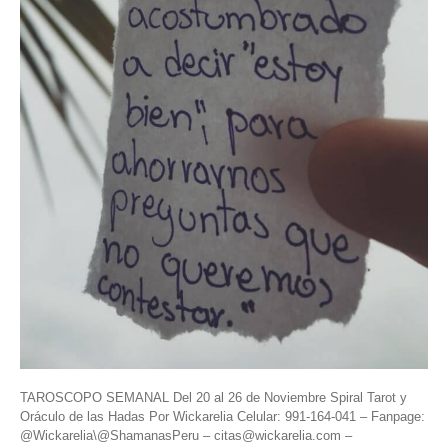
TAROSCOPO SEMANAL Del 20 al 26 de Noviembre Spiral Tarot y
Oráculo de las Hadas Por Wickarelia Celular: 991-164-041 – Fanpage:
@Wickarelia\@ShamanasPeru – citas@wickarelia.com –