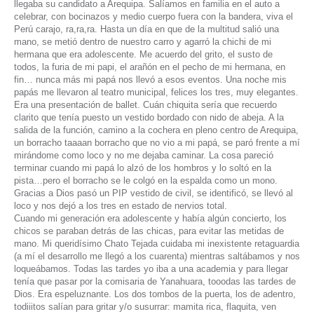
llegaba su candidato a Arequipa. Salíamos en familia en el auto a
celebrar, con bocinazos y medio cuerpo fuera con la bandera,
viva el
Perú carajo, ra,ra,ra
. Hasta un día en que de la multitud salió una
mano, se metió dentro de nuestro carro y agarró la chichi de mi
hermana que era adolescente. Me acuerdo del grito, el susto de
todos, la furia de mi papi, el arañón en el pecho de mi hermana, en
fin… nunca más mi papá nos llevó a esos eventos. Una noche mis
papás me llevaron al teatro municipal, felices los tres, muy elegantes.
Era una presentación de ballet. Cuán chiquita sería que recuerdo
clarito que tenía puesto un vestido bordado con nido de abeja. A la
salida de la función, camino a la cochera en pleno centro de Arequipa,
un borracho taaaan borracho que no vio a mi papá, se paró frente a mí
mirándome como loco y no me dejaba caminar. La cosa pareció
terminar cuando mi papá lo alzó de los hombros y lo soltó en la
pista…pero el borracho se le colgó en la espalda como un mono.
Gracias a Dios pasó un PIP vestido de civil, se identificó, se llevó al
loco y nos dejó a los tres en estado de nervios total.
Cuando mi generación era adolescente y había algún concierto, los
chicos se paraban detrás de las chicas, para evitar las metidas de
mano. Mi queridísimo Chato Tejada cuidaba mi inexistente retaguardia
(a mí el desarrollo me llegó a los cuarenta) mientras saltábamos y nos
loqueábamos. Todas las tardes yo iba a una academia y para llegar
tenía que pasar por la comisaria de Yanahuara, tooodas las tardes de
Dios. Era espeluznante. Los dos tombos de la puerta, los de adentro,
todiiitos salían para gritar y/o susurrar:
mamita rica, flaquita, ven