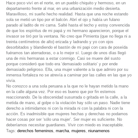
Hace poco viví en el norte, en un pueblo chiquito y hermoso, en un
departamento frente al mar, en una urbanización medio desierta.
Maravilloso, mi sueño hecho realidad. Hasta que una noche estando
sola se metió un tipo por el balcón. Abrí el ojo y había un fulano
parado al ladito de mi cama. Salté hasta el techo y estoy convencida
de que los espíritus de mi papá y mi hermano aparecieron, porque el
invasor se tiró por la ventana. No creo que Pimienta (que no llega ni a
treinta centímetros de alto) erizada y ladrando y yo con ojos
desorbitados y blandiendo el bastón de mi papi con cara de poseída
fuéramos tan aterradoras, o a lo mejor sí. Luego de unos días llegó
una de mis hermanas a estar conmigo. Casi se muere del susto
porque consideró que todo era ‘demasiado solitario’ y por ende
demasiado peligroso. Ella, una mujer valiente a la que admiro por su
inmensa fortaleza no se atrevía a caminar por las calles en las que yo
vivía.
No conozco a una sola peruana a la que no le hayan metido la mano
en la calle alguna vez. Por eso es bueno que por fin estemos
reaccionando. De la obscenidad susurrada o gritada en la calle, a la
metida de mano, al golpe o la violación hay sólo un paso. Nadie tiene
derecho a intimidarnos ni con la mirada ni con la palabra ni con la
acción. Es inadmisible que mujeres hechas y derechas no podamos
hacer cosas por ser ‘sólo una mujer’. Ser mujer es suficiente. No
deberíamos necesitar guardianes. Vivir con miedo es inaceptable.
Tags:
derechos femeninos
,
marcha
,
mujeres
,
niunamenos