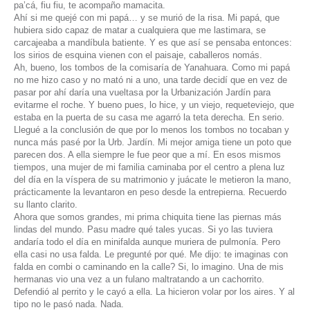
pa’cá, fiu fiu, te acompaño mamacita.
Ahí si me quejé con mi papá… y se murió de la risa. Mi papá, que
hubiera sido capaz de matar a cualquiera que me lastimara, se
carcajeaba a mandíbula batiente. Y es que así se pensaba entonces:
los sirios de esquina vienen con el paisaje, caballeros nomás.
Ah, bueno, los tombos de la comisaría de Yanahuara. Como mi papá
no me hizo caso y no mató ni a uno, una tarde decidí que en vez de
pasar por ahí daría una vueltasa por la Urbanización Jardín para
evitarme el roche. Y bueno pues, lo hice, y un viejo, requeteviejo, que
estaba en la puerta de su casa me agarró la teta derecha. En serio.
Llegué a la conclusión de que por lo menos los tombos no tocaban y
nunca más pasé por la Urb. Jardín. Mi mejor amiga tiene un poto que
parecen dos. A ella siempre le fue peor que a mí. En esos mismos
tiempos, una mujer de mi familia caminaba por el centro a plena luz
del día en la víspera de su matrimonio y juácate le metieron la mano,
prácticamente la levantaron en peso desde la entrepierna. Recuerdo
su llanto clarito.
Ahora que somos grandes, mi prima chiquita tiene las piernas más
lindas del mundo. Pasu madre qué tales yucas. Si yo las tuviera
andaría todo el día en minifalda aunque muriera de pulmonía. Pero
ella casi no usa falda. Le pregunté por qué. Me dijo: te imaginas con
falda en combi o caminando en la calle? Si, lo imagino. Una de mis
hermanas vio una vez a un fulano maltratando a un cachorrito.
Defendió al perrito y le cayó a ella. La hicieron volar por los aires. Y al
tipo no le pasó nada. Nada.