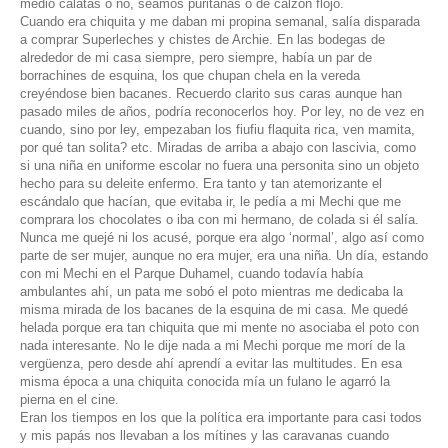
medio calatas o no, seamos puritanas o de calzón flojo.
Cuando era chiquita y me daban mi propina semanal, salía disparada
a comprar Superleches y chistes de Archie. En las bodegas de
alrededor de mi casa siempre, pero siempre, había un par de
borrachines de esquina, los que chupan chela en la vereda
creyéndose bien bacanes. Recuerdo clarito sus caras aunque han
pasado miles de años, podría reconocerlos hoy.
Por ley
, no de vez en
cuando,
sino por ley
, empezaban los
fiufiu flaquita rica, ven mamita,
por qué tan solita?
etc. Miradas de arriba a abajo con lascivia, como
si una niña en uniforme escolar no fuera una personita sino un objeto
hecho para su deleite enfermo. Era tanto y tan atemorizante el
escándalo que hacían, que evitaba ir, le pedía a mi Mechi que me
comprara los chocolates o iba con mi hermano, de colada si él salía.
Nunca me quejé ni los acusé, porque era algo ‘normal’, algo así como
parte de ser mujer, aunque no era mujer, era una niña. Un día, estando
con mi Mechi en el Parque Duhamel, cuando todavía había
ambulantes ahí, un pata me sobó el poto mientras me dedicaba la
misma mirada de los bacanes de la esquina de mi casa. Me quedé
helada porque era tan chiquita que mi mente no asociaba el poto con
nada interesante. No le dije nada a mi Mechi porque me morí de la
vergüenza, pero desde ahí aprendí a evitar las multitudes. En esa
misma época a una chiquita conocida mía un fulano le agarró la
pierna en el cine.
Eran los tiempos en los que la política era importante para casi todos
y mis papás nos llevaban a los mítines y las caravanas cuando