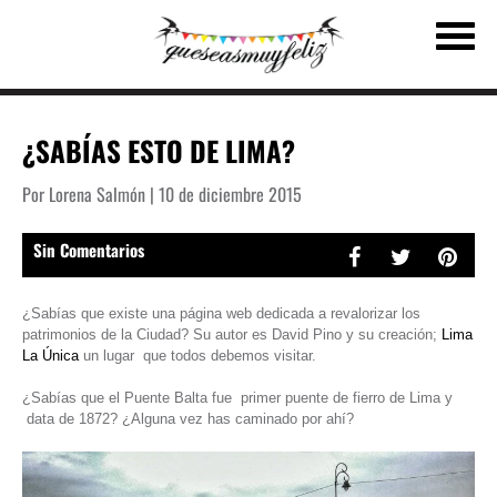
¿SABÍAS ESTO DE LIMA?
Por Lorena Salmón | 10 de diciembre 2015
Sin Comentarios
¿Sabías que existe una página web dedicada a revalorizar los
patrimonios de la Ciudad? Su autor es David Pino y su creación;
Lima
La Única
un lugar que todos debemos visitar.
¿Sabías que el Puente Balta fue primer puente de fierro de Lima y
data de 1872? ¿Alguna vez has caminado por ahí?