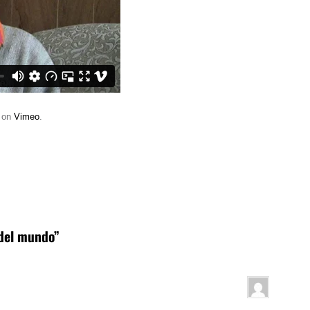
on
Vimeo
.
 del mundo”