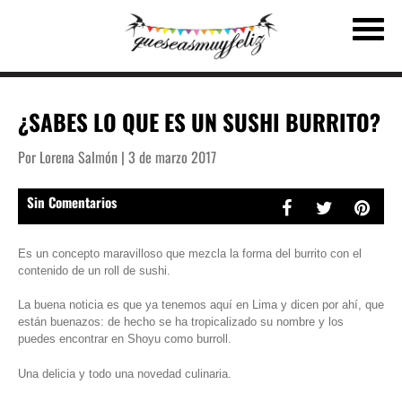
¿SABES LO QUE ES UN SUSHI BURRITO?
Por Lorena Salmón | 3 de marzo 2017
Sin Comentarios
Es un concepto maravilloso que mezcla la forma del burrito con el
contenido de un roll de sushi.
La buena noticia es que ya tenemos aquí en Lima y dicen por ahí, que
están buenazos: de hecho se ha tropicalizado su nombre y los
puedes encontrar en Shoyu como burroll.
Una delicia y todo una novedad culinaria.