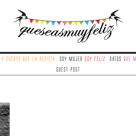
a
y cuerpo que la resista
Soy mujer
soy feliz
Datos
que m
Guest Post