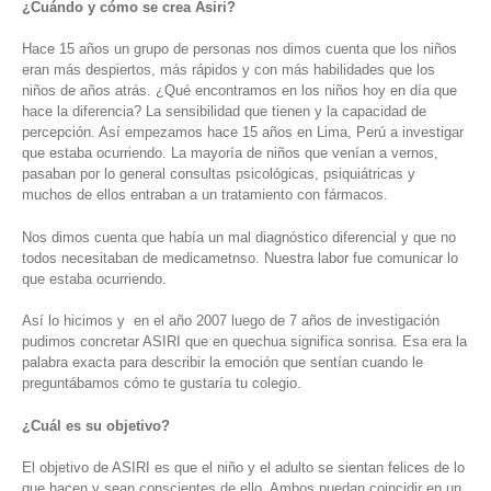
¿Cuándo y cómo se crea Asiri?
Hace 15 años un grupo de personas nos dimos cuenta que los niños
eran más despiertos, más rápidos y con más habilidades que los
niños de años atrás. ¿Qué encontramos en los niños hoy en día que
hace la diferencia? La sensibilidad que tienen y la capacidad de
percepción. Así empezamos hace 15 años en Lima, Perú a investigar
que estaba ocurriendo. La mayoría de niños que venían a vernos,
pasaban por lo general consultas psicológicas, psiquiátricas y
muchos de ellos entraban a un tratamiento con fármacos.
Nos dimos cuenta que había un mal diagnóstico diferencial y que no
todos necesitaban de medicametnso. Nuestra labor fue comunicar lo
que estaba ocurriendo.
Así lo hicimos y en el año 2007 luego de 7 años de investigación
pudimos concretar ASIRI que en quechua significa sonrisa. Esa era la
palabra exacta para describir la emoción que sentían cuando le
preguntábamos cómo te gustaría tu colegio.
¿Cuál es su objetivo?
El objetivo de ASIRI es que el niño y el adulto se sientan felices de lo
que hacen y sean conscientes de ello. Ambos puedan coincidir en un