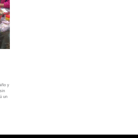
niño y
sin
rú un