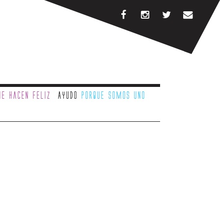
e hacen feliz
Ayudo
porque somos uno