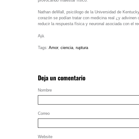
provocando malestar físico.
Nathan deWall, psicólogo de la Universidad de Kentucky 
corazón se podían tratar con medicina real ¿y adivin
reducir la respuesta física y neuronal asociada con el r
Ajá.
Tags:
Amor
,
ciencia
,
ruptura
Deja un comentario
Nombre
Correo
Website