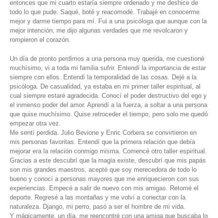
entonces que mi cuarto estaría siempre ordenado y me deshice de
todo lo que pude. Saqué, boté y reacomodé. Trabajé en conocerme
mejor y darme tiempo para mí. Fui a una psicóloga que aunque con la
mejor intención, me dijo algunas verdades que me revolcaron y
rompieron el corazón.
Un día de pronto perdimos a una persona muy querida, me cuestioné
muchísimo, vi a toda mi familia sufrir. Entendí la importancia de estar
siempre con ellos. Entendí la temporalidad de las cosas. Dejé a la
psicóloga. De casualidad, ya estaba en mi primer taller espiritual, al
cual siempre estaré agradecida. Conocí el poder destructivo del ego y
el inmenso poder del amor. Aprendí a la fuerza, a soltar a una persona
que quise muchísimo. Quise retroceder el tiempo, pero solo me quedó
empezar otra vez.
Me sentí perdida. Julio Bevione y Enric Corbera se convirtieron en
mis personas favoritas. Entendí que la primera relación que debía
mejorar era la relación conmigo misma. Comencé otro taller espiritual.
Gracias a este descubrí que la magia existe, descubrí que mis papás
son mis grandes maestros, acepté que soy merecedora de todo lo
bueno y conocí a personas mayores que me enriquecieron con sus
experiencias. Empecé a salir de nuevo con mis amigas. Retomé el
deporte. Regresé a las montañas y me volví a conectar con la
naturaleza. Django, mi perro, pasó a ser el hombre de mi vida.
Y mágicamente, un día, me reencontré con una amiga que buscaba lo