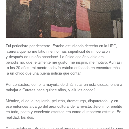
Fui periodista por descarte. Estaba estudiando derecho en la UPC,
carrera que no me latió ni en lo más superficial de mi corazón
y después de un año abandoné. La única opción viable era
periodismo, que felizmente me gustó, me inspiró, me motivó. Aún así
a los 20 años, mi mente todavía estaba enfocada en encontrar más
a un chico que una buena noticia que contar.
Por contactos, como la mayoría de dinámicas en esta ciudad, entré a
trabajar a Caretas hace quince años, y allí los conocí.
Méndez, el de la izquierda, pelucón, dramaturgo, disparatado, y en
ese entonces a cargo del área cultural de la revista. Jerónimo, erudito
en todo, poeta y excelente escritor, era como el reportero estrella. En
realidad, los dos.
Y ahí estaba yo. Practicante en el área de inactuales, sin sueldo, sino