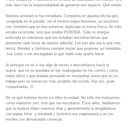
más bien con la responsabilidad de ganarme ese espacio. Qué miedo.
Nuestra amistad no fue inmediata. Compartía en aquella oficina gris,
congelada en el pasado, sin el mínimo toque femenino; un escritorio
con Jerónimo que en ese entonces duplicaba su forma física. No sólo
estaba incómoda, sino que estaba PERDIDA. Toda mi energía
enfocada en nebulosas que me evitaban encontrar temas que
presentar cada lunes de reunión editorial. Les juro que era lo que más
temía: Méndez y Jerónimo siempre tenían que proponer, yo heredaba
sus notas o me encargaban lo que nadie más quería hacer.
Al principio no sé si fue algo de recelo o desconfianza hacia la
nueva que no se quedaba en las madrugadas en los cierres ( como
todos ellos) o que andaba pensando en musarañas antes que en su
trabajo pero no fueron los más amables del mundo. Aún así, pude
conquistarlos. 🙂
No sé qué hubiese hecho sin ellos la verdad. No sólo me instruyeron,
como maestros zen; sino que me rescataron. Esos años, dejábamos
que la tristeza tiñera nuestros días y generalmente la ahogábamos
con papas fritas y ensalada ( Jerónimo era vegetariano) y en las
noches con demasiadas cervezas.