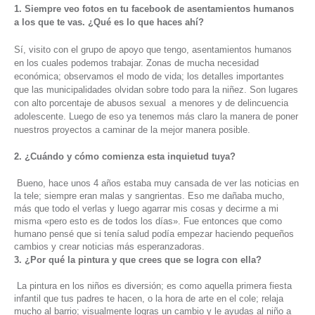
1. Siempre veo fotos en tu facebook de asentamientos humanos
a los que te vas. ¿Qué es lo que haces ahí?
Sí, visito con el grupo de apoyo que tengo, asentamientos humanos
en los cuales podemos trabajar. Zonas de mucha necesidad
económica; observamos el modo de vida; los detalles importantes
que las municipalidades olvidan sobre todo para la niñez. Son lugares
con alto porcentaje de abusos sexual a menores y de delincuencia
adolescente. Luego de eso ya tenemos más claro la manera de poner
nuestros proyectos a caminar de la mejor manera posible.
2. ¿Cuándo y cómo comienza esta inquietud tuya?
Bueno, hace unos 4 años estaba muy cansada de ver las noticias en
la tele; siempre eran malas y sangrientas. Eso me dañaba mucho,
más que todo el verlas y luego agarrar mis cosas y decirme a mi
misma «pero esto es de todos los días». Fue entonces que como
humano pensé que si tenía salud podía empezar haciendo pequeños
cambios y crear noticias más esperanzadoras.
3. ¿Por qué la pintura y que crees que se logra con ella?
La pintura en los niños es diversión; es como aquella primera fiesta
infantil que tus padres te hacen, o la hora de arte en el cole; relaja
mucho al barrio; visualmente logras un cambio y le ayudas al niño a