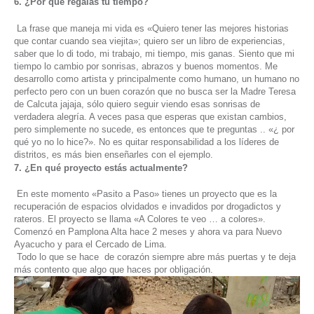
6. ¿Por qué regalas tu tiempo?
La frase que maneja mi vida es «Quiero tener las mejores historias
que contar cuando sea viejita»; quiero ser un libro de experiencias,
saber que lo di todo, mi trabajo, mi tiempo, mis ganas. Siento que mi
tiempo lo cambio por sonrisas, abrazos y buenos momentos. Me
desarrollo como artista y principalmente como humano, un humano no
perfecto pero con un buen corazón que no busca ser la Madre Teresa
de Calcuta jajaja, sólo quiero seguir viendo esas sonrisas de
verdadera alegría. A veces pasa que esperas que existan cambios,
pero simplemente no sucede, es entonces que te preguntas .. «¿ por
qué yo no lo hice?». No es quitar responsabilidad a los líderes de
distritos, es más bien enseñarles con el ejemplo.
7. ¿En qué proyecto estás actualmente?
En este momento «Pasito a Paso» tienes un proyecto que es la
recuperación de espacios olvidados e invadidos por drogadictos y
rateros. El proyecto se llama «A Colores te veo … a colores».
Comenzó en Pamplona Alta hace 2 meses y ahora va para Nuevo
Ayacucho y para el Cercado de Lima.
Todo lo que se hace de corazón siempre abre más puertas y te deja
más contento que algo que haces por obligación.