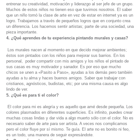
entrenar su creatividad, motivación y liderazgo al ser jefe de un grupo.
Muchos de estos niños no tienen eso que tuvimos nosotros. El saber
que un niño tomó la clase de arte en vez de estar en internet ya es un
logro. Trabajamos a través de pequeños logros que en conjunto crea
un diferencia. Los hacemos sentir artistas; parte de una sociedad, una
pieza importante.
4. ¿Qué aprendes de tu experiencia pintando murales y casas?
Los murales nacen al momento en que decido mejorar ambientes;
éstos son pintados con los niños para mejorar sus barrios. En los
personal, poder compartir con mis amigos y los niños el pintado de
sus casas es muy motivador y sanador. Es por eso que mucho
chicos se unen a «Pasito a Paso», ayudas a los demás pero también
ayudas a tu alma y haces buenos amigos. Saber que trabajar con
cristianos, agnósticos, budistas, etc; por una misma causa es algo
lindo de ver.
5. ¿Qué es para ti el color?
El color para mi es alegría y es aquello que amé desde pequeña. Los
colores plasmados en diferentes superficies. Es infinito, puedes crear
muchas cosas lindas y dar vida a algo muerto sólo con el color. No es
necesario saber de arte para ser artista. A veces nos complicamos
pero el color fluye por sí mismo. Te guía. El arte no es bonito ni feo,
es un todo, una manera de seguir expresándote.