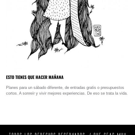
ESTO TIENES QUE HACER MAÑANA
Planes para un sábado diferente, de entradas gratis o presupuestos
cortos. A sonreír y vivir mejores experiencias. De eso se trata la vida.