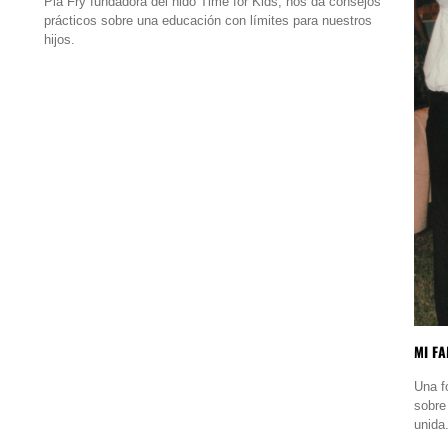
Pia Fry fundadora del nido Time for Kids, nos da consejos
prácticos sobre una educación con límites para nuestros
hijos.
MI FA
Una f
sobre
unida