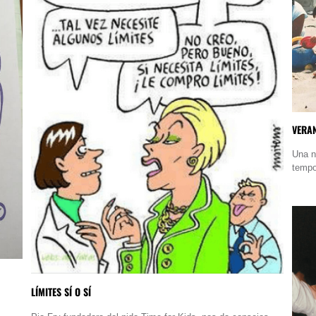
VERA
Una n
tempo
LÍMITES SÍ O SÍ