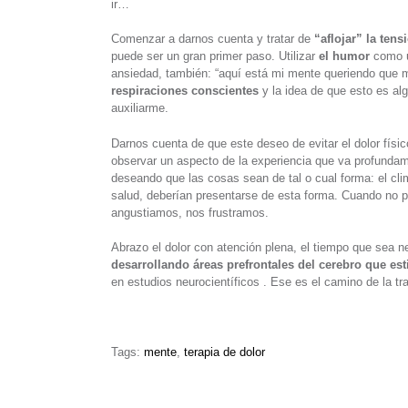
ir…
Comenzar a darnos cuenta y tratar de
“aflojar” la tens
puede ser un gran primer paso. Utilizar
el humor
como un
ansiedad, también: “aquí está mi mente queriendo que m
respiraciones conscientes
y la idea de que esto es a
auxiliarme.
Darnos cuenta de que este deseo de evitar el dolor físic
observar un aspecto de la experiencia que va profundame
deseando que las cosas sean de tal o cual forma: el clima
salud, deberían presentarse de esta forma. Cuando no 
angustiamos, nos frustramos.
Abrazo el dolor con atención plena, el tiempo que sea ne
desarrollando áreas prefrontales del cerebro que est
en estudios neurocientíficos . Ese es el camino de la t
Tags:
mente
,
terapia de dolor