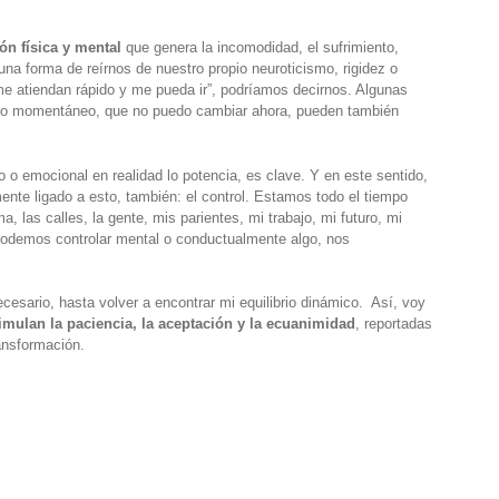
ión física y mental
que genera la incomodidad, el sufrimiento,
a forma de reírnos de nuestro propio neuroticismo, rigidez o
e atiendan rápido y me pueda ir”, podríamos decirnos. Algunas
lgo momentáneo, que no puedo cambiar ahora, pueden también
o o emocional en realidad lo potencia, es clave. Y en este sentido,
nte ligado a esto, también: el control. Estamos todo el tiempo
, las calles, la gente, mis parientes, mi trabajo, mi futuro, mi
podemos controlar mental o conductualmente algo, nos
cesario, hasta volver a encontrar mi equilibrio dinámico. Así, voy
imulan la paciencia, la aceptación y la ecuanimidad
, reportadas
ransformación.