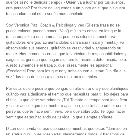
sueños si no le dedicas tiempo? ¿Quién va a luchar por tus sueños,
otra persona? Por favor no lleguemos a un punto en el que nisiquera
tengas claro cuál es tu sueño más anhelado.
Soy Veronica Paz, Coach & Psicóloga y veo (Si esta frase no se
puede colocar; pueden poner: “Veo”) múltiples casos en los que la
rutina empieza a consumir a las personas silenciosamente, va
quitándoles energía, aumentándoles cansancio (físico y mental), va
absorbiendo sus sueños, quitándoles creatividad y acaparando su
mente. Hay momentos en los que la variedad de responsabilidades y
exigencias generan que hagan siempre lo mismo a determinada hora.
A esto sumémosle el trabajo, que, si realmente les apasiona,
¡Excelente! Pero para los que no y trabajan con el lema: “Un día a la
vez”, los días de lunes a viernes resultan insufribles.
Por esto, quiero pedirte que pongas un alto en tu día y que planifiques
cuándo vas a dedicarte el tiempo que necesitas para ti. No dejes para
el final lo que debe ser primero: ¡Tú! Tomate el tiempo para identificar
y hacer aquello que realmente te apasiona, que te hace crecer como
persona, que te hace sentir vivo, pero que sobretodo: Te logra hacer
sentir que estás haciendo de tu vida, lo que siempre soñaste.
Dicen que la vida es eso que sucede mientras que estas “dormido en
un status quo”, pues ¡despierta! ¡despertemos todos! y hagamos de