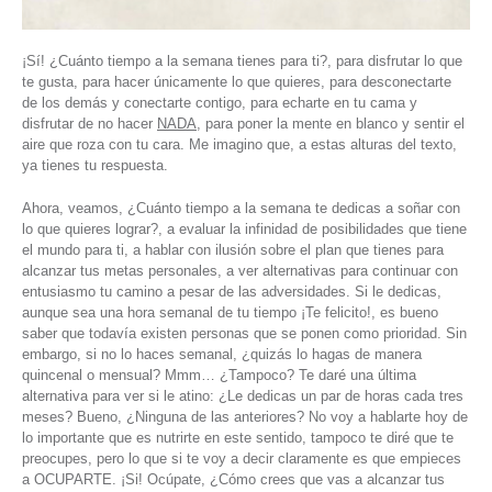
¡Sí! ¿Cuánto tiempo a la semana tienes para ti?, para disfrutar lo que
te gusta, para hacer únicamente lo que quieres, para desconectarte
de los demás y conectarte contigo, para echarte en tu cama y
disfrutar de no hacer
NADA
, para poner la mente en blanco y sentir el
aire que roza con tu cara. Me imagino que, a estas alturas del texto,
ya tienes tu respuesta.
Ahora, veamos, ¿Cuánto tiempo a la semana te dedicas a soñar con
lo que quieres lograr?, a evaluar la infinidad de posibilidades que tiene
el mundo para ti, a hablar con ilusión sobre el plan que tienes para
alcanzar tus metas personales, a ver alternativas para continuar con
entusiasmo tu camino a pesar de las adversidades. Si le dedicas,
aunque sea una hora semanal de tu tiempo ¡Te felicito!, es bueno
saber que todavía existen personas que se ponen como prioridad. Sin
embargo, si no lo haces semanal, ¿quizás lo hagas de manera
quincenal o mensual? Mmm… ¿Tampoco? Te daré una última
alternativa para ver si le atino: ¿Le dedicas un par de horas cada tres
meses? Bueno, ¿Ninguna de las anteriores? No voy a hablarte hoy de
lo importante que es nutrirte en este sentido, tampoco te diré que te
preocupes, pero lo que si te voy a decir claramente es que empieces
a OCUPARTE. ¡Si! Ocúpate, ¿Cómo crees que vas a alcanzar tus