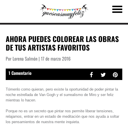
AHORA PUEDES COLOREAR LAS OBRAS
DE TUS ARTISTAS FAVORITOS
Por Lorena Salmón | 17 de marzo 2016
1 Comentario
Tómenlo como quieran, pero existe la oportunidad de poder pintar la
noche estrellada de Van Gogh y el surrealismo de Miro y ser feliz
mientras lo hacen.
Porque no es un secreto que pintar nos permite liberar tensiones,
relajarnos, entrar en un estado de meditación que nos ayuda a soltar
los pensamientos de nuestra mente inquieta.