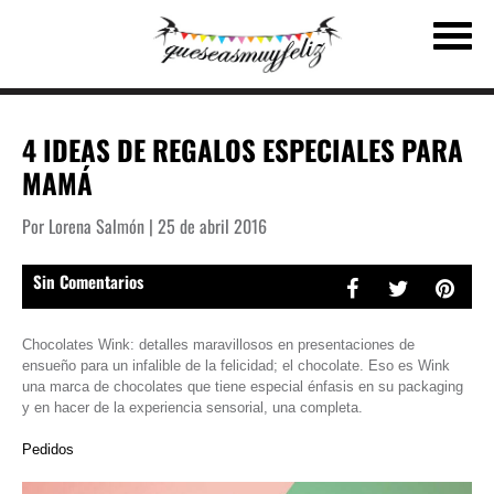
4 IDEAS DE REGALOS ESPECIALES PARA
MAMÁ
Por Lorena Salmón | 25 de abril 2016
Sin Comentarios
Chocolates Wink: detalles maravillosos en presentaciones de
ensueño para un infalible de la felicidad; el chocolate. Eso es Wink
una marca de chocolates que tiene especial énfasis en su packaging
y en hacer de la experiencia sensorial, una completa.
Pedidos