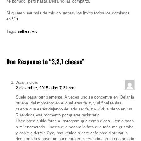
he borrado, pero hasta ahora no las comparto.
Si quieren leer más de mis columnas, los invito todos los domingos
en
Viu
Tags:
selfies
,
viu
One Response to “3,2,1 cheese”
Jmarin
dice:
2 diciembre, 2015 a las 7:31 pm
Suele pasar terriblemente. A veces uno se concentra en ¨Dejar la
prueba¨ del momento en el cual eres feliz, y al final te das
cuenta que estás dejando de lado ser feliz y vivir a pleno en tus
5 sentidos ese momento por querer registrarlo.
Hace poco subia fotos a Instagram que como dices – tenía seco
a mi enamorado – hasta que sacara la foto que más me gustaba,
y cable a tierra : Oye, has venido a este cafe para disfrutar la
rica comida y pasar un buen rato conversando con tu enamorado