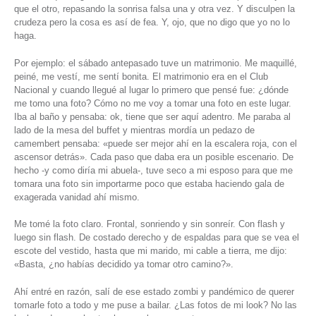
que el otro, repasando la sonrisa falsa una y otra vez. Y disculpen la
crudeza pero la cosa es así de fea. Y, ojo, que no digo que yo no lo
haga.
Por ejemplo: el sábado antepasado tuve un matrimonio. Me maquillé,
peiné, me vestí, me sentí bonita. El matrimonio era en el Club
Nacional y cuando llegué al lugar lo primero que pensé fue: ¿dónde
me tomo una foto? Cómo no me voy a tomar una foto en este lugar.
Iba al baño y pensaba: ok, tiene que ser aquí adentro. Me paraba al
lado de la mesa del buffet y mientras mordía un pedazo de
camembert pensaba: «puede ser mejor ahí en la escalera roja, con el
ascensor detrás». Cada paso que daba era un posible escenario. De
hecho -y como diría mi abuela-, tuve seco a mi esposo para que me
tomara una foto sin importarme poco que estaba haciendo gala de
exagerada vanidad ahí mismo.
Me tomé la foto claro. Frontal, sonriendo y sin sonreír. Con flash y
luego sin flash. De costado derecho y de espaldas para que se vea el
escote del vestido, hasta que mi marido, mi cable a tierra, me dijo:
«Basta, ¿no habías decidido ya tomar otro camino?».
Ahí entré en razón, salí de ese estado zombi y pandémico de querer
tomarle foto a todo y me puse a bailar. ¿Las fotos de mi look? No las