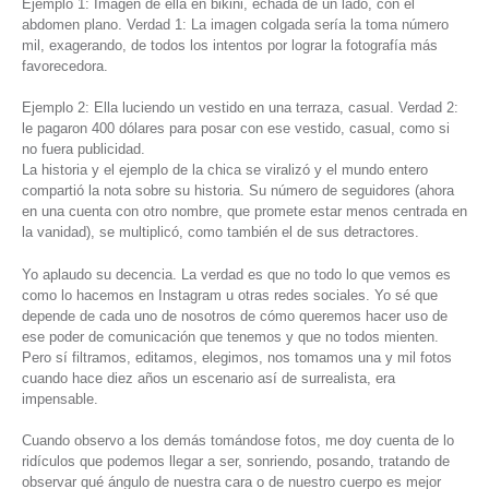
Ejemplo 1: Imagen de ella en bikini, echada de un lado, con el
abdomen plano. Verdad 1: La imagen colgada sería la toma número
mil, exagerando, de todos los intentos por lograr la fotografía más
favorecedora.
Ejemplo 2: Ella luciendo un vestido en una terraza, casual. Verdad 2:
le pagaron 400 dólares para posar con ese vestido, casual, como si
no fuera publicidad.
La historia y el ejemplo de la chica se viralizó y el mundo entero
compartió la nota sobre su historia. Su número de seguidores (ahora
en una cuenta con otro nombre, que promete estar menos centrada en
la vanidad), se multiplicó, como también el de sus detractores.
Yo aplaudo su decencia. La verdad es que no todo lo que vemos es
como lo hacemos en Instagram u otras redes sociales. Yo sé que
depende de cada uno de nosotros de cómo queremos hacer uso de
ese poder de comunicación que tenemos y que no todos mienten.
Pero sí filtramos, editamos, elegimos, nos tomamos una y mil fotos
cuando hace diez años un escenario así de surrealista, era
impensable.
Cuando observo a los demás tomándose fotos, me doy cuenta de lo
ridículos que podemos llegar a ser, sonriendo, posando, tratando de
observar qué ángulo de nuestra cara o de nuestro cuerpo es mejor