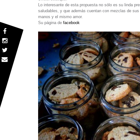
Lo interesante de esta propuesta no sólo es su linda pre
saludables, y que además cuentan con mezclas de sus r
manos y el mismo amor.
Su página de
facebook