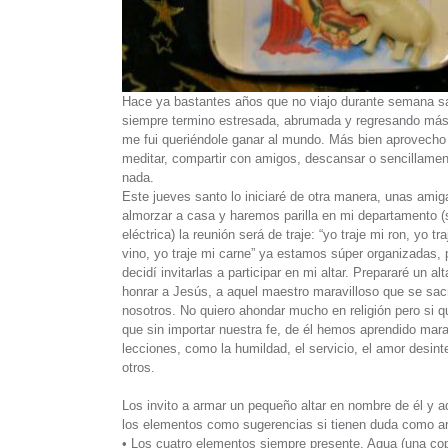
Hace ya bastantes años que no viajo durante semana s
siempre termino estresada, abrumada y regresando más
me fui queriéndole ganar al mundo. Más bien aprovecho
meditar, compartir con amigos, descansar o sencillamen
nada.
Este jueves santo lo iniciaré de otra manera, unas ami
almorzar a casa y haremos parilla en mi departamento (si
eléctrica) la reunión será de traje: “yo traje mi ron, yo tr
vino, yo traje mi carne” ya estamos súper organizadas, 
decidí invitarlas a participar en mi altar. Prepararé un alt
honrar a Jesús, a aquel maestro maravilloso que se sacr
nosotros. No quiero ahondar mucho en religión pero si q
que sin importar nuestra fe, de él hemos aprendido mara
lecciones, como la humildad, el servicio, el amor desint
otros.
Los invito a armar un pequeño altar en nombre de él y a
los elementos como sugerencias si tienen duda como ar
• Los cuatro elementos siempre presente. Agua (una cop