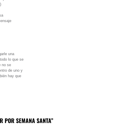
)
sa
mensaje
garle una
todo lo que se
e no se
entro de uno y
bién hay que
.
AR POR SEMANA SANTA”