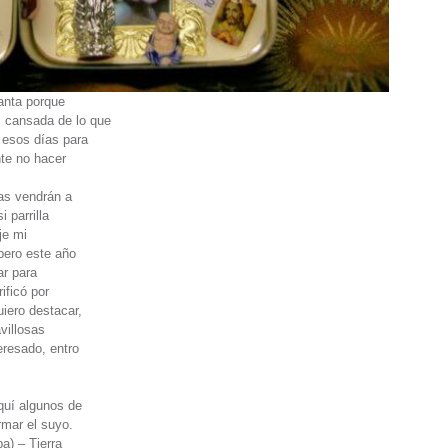
anta porque
 cansada de lo que
 esos días para
te no hacer
gas vendrán a
 parrilla
aje mi
pero este año
ar para
ificó por
uiero destacar,
villosas
eresado, entro
quí algunos de
mar el suyo.
a) – Tierra