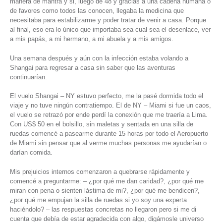
manera de mantra y si, luego de 48 y gracias a una cadena humana o
de favores como todos las conocen, llegaba la medicina que
necesitaba para estabilizarme y poder tratar de venir a casa. Porque
al final, eso era lo único que importaba sea cual sea el desenlace, ver
a mis papás, a mi hermano, a mi abuela y a mis amigos.
Una semana después y aún con la infección estaba volando a
Shangai para regresar a casa sin saber que las aventuras
continuarían.
El vuelo Shangai – NY estuvo perfecto, me la pasé dormida todo el
viaje y no tuve ningún contratiempo. El de NY – Miami si fue un caos,
el vuelo se retrazó por ende perdí la conexión que me traería a Lima.
Con US$ 50 en el bolsillo, sin maletas y sentada en una silla de
ruedas comencé a pasearme durante 15 horas por todo el Aeropuerto
de Miami sin pensar que al verme muchas personas me ayudarían o
darían comida.
Mis prejuicios internos comenzaron a quebrarse rápidamente y
comencé a preguntarme: – ¿por qué me dan caridad?, ¿por qué me
miran con pena o sienten lástima de mi?, ¿por qué me bendicen?,
¿por qué me empujan la silla de ruedas si yo soy una experta
haciéndolo? – las respuestas concretas no llegaron pero si me di
cuenta que debía de estar agradecida con algo, digámosle universo