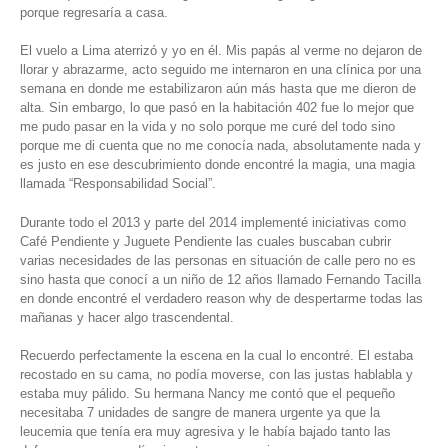
porque regresaría a casa.
El vuelo a Lima aterrizó y yo en él. Mis papás al verme no dejaron de
llorar y abrazarme, acto seguido me internaron en una clínica por una
semana en donde me estabilizaron aún más hasta que me dieron de
alta. Sin embargo, lo que pasó en la habitación 402 fue lo mejor que
me pudo pasar en la vida y no solo porque me curé del todo sino
porque me di cuenta que no me conocía nada, absolutamente nada y
es justo en ese descubrimiento donde encontré la magia, una magia
llamada “Responsabilidad Social”.
Durante todo el 2013 y parte del 2014 implementé iniciativas como
Café Pendiente y Juguete Pendiente las cuales buscaban cubrir
varias necesidades de las personas en situación de calle pero no es
sino hasta que conocí a un niño de 12 años llamado Fernando Tacilla
en donde encontré el verdadero reason why de despertarme todas las
mañanas y hacer algo trascendental.
Recuerdo perfectamente la escena en la cual lo encontré. El estaba
recostado en su cama, no podía moverse, con las justas hablabla y
estaba muy pálido. Su hermana Nancy me contó que el pequeño
necesitaba 7 unidades de sangre de manera urgente ya que la
leucemia que tenía era muy agresiva y le había bajado tanto las