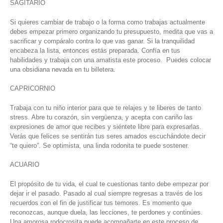
SAGITARIO
Si quieres cambiar de trabajo o la forma como trabajas actualmente
debes empezar primero organizando tu presupuesto, medita que vas a
sacrificar y compáralo contra lo que vas ganar. Si la tranquilidad
encabeza la lista, entonces estás preparada. Confía en tus
habilidades y trabaja con una amatista este proceso. Puedes colocar
una obsidiana nevada en tu billetera.
CAPRICORNIO
Trabaja con tu niño interior para que te relajes y te liberes de tanto
stress. Abre tu corazón, sin vergüenza, y acepta con cariño las
expresiones de amor que recibes y siéntete libre para expresarlas.
Verás que felices se sentirán tus seres amados escuchándote decir
“te quiero”. Se optimista, una linda rodonita te puede sostener.
ACUARIO
El propósito de tu vida, el cual te cuestionas tanto debe empezar por
dejar ir el pasado. Pasado al cual siempre regresas a través de los
recuerdos con el fin de justificar tus temores. Es momento que
reconozcas, aunque duela, las lecciones, te perdones y continúes.
Una amorosa rodocrosita puede acompañarte en este proceso de