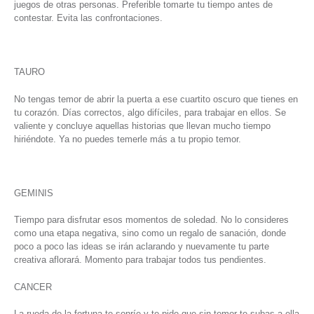
juegos de otras personas. Preferible tomarte tu tiempo antes de
contestar. Evita las confrontaciones.
TAURO
No tengas temor de abrir la puerta a ese cuartito oscuro que tienes en
tu corazón. Días correctos, algo difíciles, para trabajar en ellos. Se
valiente y concluye aquellas historias que llevan mucho tiempo
hiriéndote. Ya no puedes temerle más a tu propio temor.
GEMINIS
Tiempo para disfrutar esos momentos de soledad. No lo consideres
como una etapa negativa, sino como un regalo de sanación, donde
poco a poco las ideas se irán aclarando y nuevamente tu parte
creativa aflorará. Momento para trabajar todos tus pendientes.
CANCER
La rueda de la fortuna te sonríe y te pide que sin temor te subas a ella