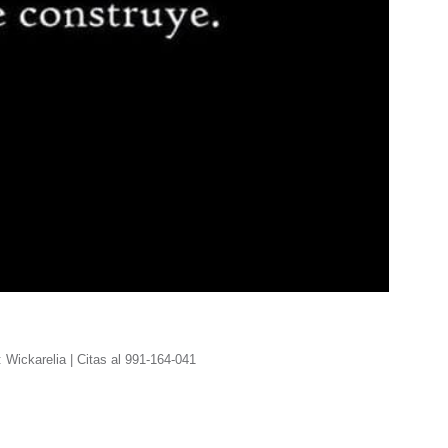
 Wickarelia | Citas al 991-164-041