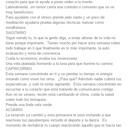
corazón para que te ayude a poner orden a tu mente.
Laboralmente, sin temor cierra ese contrato o convenio que se ve
muy beneficioso.
Para ayudarte con el stress prende palo santo y un poco de
meditación ayudaría prueba algunas técnicas nuevas como
mindfulness.
SAGITARIO
Sigue siendo tu, lo que la gente diga, a estas alturas de tu vida no
tiene porque importarte. Tienes mucho por hacer esta semana sobre
todo trabajar en ti que finalmente es lo más importante, la auto
evaluación y toma de conciencia.
Cuida tu economía, evalúa tus inviersiones.
Una vela plateada honrando a la luna para que ilumine tu camino.
CAPRICORNIO
Esta semana concéntrate en tì y no pierdas tu tiempo ni energía
mirando como viven los otros. ¿Para qué? Admítelo nadie cubrirá tus
expectativas, y solo te estás agotando. Esta semana concéntrate en
escuchar a tu corazón que está tratando de comunicarse contigo.
Aun no es verano, recién está cambiando el clima, cuida la salud
sobre todo los bronquios.
Prende una linda vela verde
ACUARIO
La estación ya cambió y esta primavera te esta invitando a que
reactives tus pasatiempos incluido el deporte y la danza. Es
momento de revitalizar tu cuerpo reactivando aquello que te hacía tan