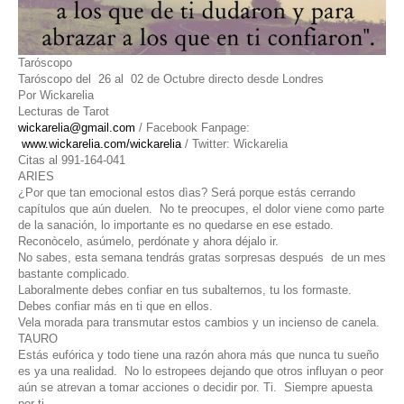
Taróscopo
Taróscopo del 26 al 02 de Octubre directo desde Londres
Por Wickarelia
Lecturas de Tarot
wickarelia@gmail.com
/ Facebook Fanpage:
www.wickarelia.com/wickarelia
/ Twitter: Wickarelia
Citas al 991-164-041
ARIES
¿Por que tan emocional estos dìas? Será porque estás cerrando
capítulos que aún duelen. No te preocupes, el dolor viene como parte
de la sanación, lo importante es no quedarse en ese estado.
Reconòcelo, asúmelo, perdónate y ahora déjalo ir.
No sabes, esta semana tendrás gratas sorpresas después de un mes
bastante complicado.
Laboralmente debes confiar en tus subalternos, tu los formaste.
Debes confiar más en ti que en ellos.
Vela morada para transmutar estos cambios y un incienso de canela.
TAURO
Estás eufórica y todo tiene una razón ahora más que nunca tu sueño
es ya una realidad. No lo estropees dejando que otros influyan o peor
aún se atrevan a tomar acciones o decidir por. Ti. Siempre apuesta
por ti.