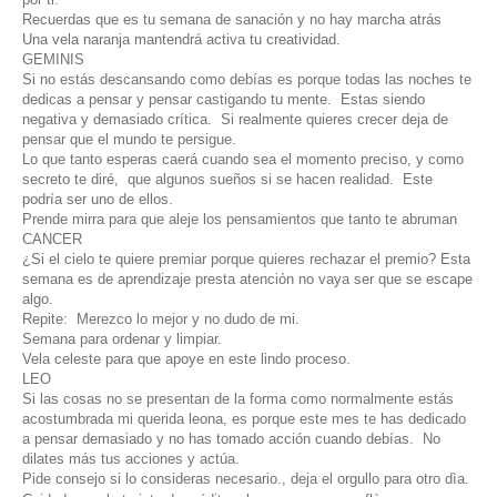
Recuerdas que es tu semana de sanación y no hay marcha atrás
Una vela naranja mantendrá activa tu creatividad.
GEMINIS
Si no estás descansando como debías es porque todas las noches te
dedicas a pensar y pensar castigando tu mente. Estas siendo
negativa y demasiado crítica. Si realmente quieres crecer deja de
pensar que el mundo te persigue.
Lo que tanto esperas caerá cuando sea el momento preciso, y como
secreto te diré, que algunos sueños si se hacen realidad. Este
podría ser uno de ellos.
Prende mirra para que aleje los pensamientos que tanto te abruman
CANCER
¿Si el cielo te quiere premiar porque quieres rechazar el premio? Esta
semana es de aprendizaje presta atención no vaya ser que se escape
algo.
Repite: Merezco lo mejor y no dudo de mi.
Semana para ordenar y limpiar.
Vela celeste para que apoye en este lindo proceso.
LEO
Si las cosas no se presentan de la forma como normalmente estás
acostumbrada mi querida leona, es porque este mes te has dedicado
a pensar demasiado y no has tomado acción cuando debías. No
dilates más tus acciones y actúa.
Pide consejo si lo consideras necesario., deja el orgullo para otro dìa.