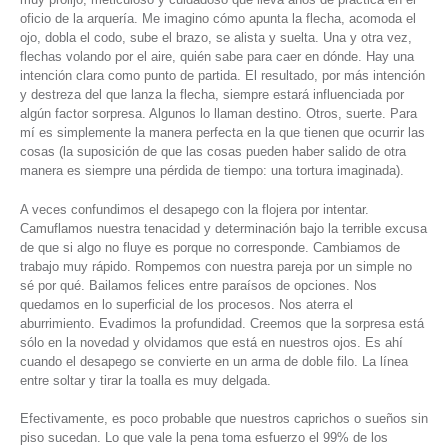
oficio de la arquería. Me imagino cómo apunta la flecha, acomoda el
ojo, dobla el codo, sube el brazo, se alista y suelta. Una y otra vez,
flechas volando por el aire, quién sabe para caer en dónde. Hay una
intención clara como punto de partida. El resultado, por más intención
y destreza del que lanza la flecha, siempre estará influenciada por
algún factor sorpresa. Algunos lo llaman destino. Otros, suerte. Para
mí es simplemente la manera perfecta en la que tienen que ocurrir las
cosas (la suposición de que las cosas pueden haber salido de otra
manera es siempre una pérdida de tiempo: una tortura imaginada).
A veces confundimos el desapego con la flojera por intentar.
Camuflamos nuestra tenacidad y determinación bajo la terrible excusa
de que si algo no fluye es porque no corresponde. Cambiamos de
trabajo muy rápido. Rompemos con nuestra pareja por un simple no
sé por qué. Bailamos felices entre paraísos de opciones. Nos
quedamos en lo superficial de los procesos. Nos aterra el
aburrimiento. Evadimos la profundidad. Creemos que la sorpresa está
sólo en la novedad y olvidamos que está en nuestros ojos. Es ahí
cuando el desapego se convierte en un arma de doble filo. La línea
entre soltar y tirar la toalla es muy delgada.
Efectivamente, es poco probable que nuestros caprichos o sueños sin
piso sucedan. Lo que vale la pena toma esfuerzo el 99% de los