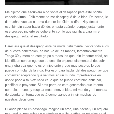
Me dijeron que escribiera algo sobre el desapego para este bonito
espacio virtual. Felizmente no me desapegué de la idea. De hecho, le
di muchas vueltas al tema durante los últimos días. Hoy decidí
escribir, sin saber hacia dónde, o hasta cuándo, porque justamente
ese proceso incierto es coherente con lo que significa para mí el
desapego: soltar el resultado.
Pareciera que el desapego está de moda, felizmente. Sobre todo a los
de nuestra generación, se nos va de las manos, lamentablemente.
Tengo 30 y meto en este grupo a todos los que, sin importer edad, se
identifican con un ego que se desinfla exponencialmente al descubrir
una y otra vez que no es omnipotente y que muy poco es lo que
puede controlar de la vida. Por eso, para hablar del desapego hay que
comenzar aceptando que vivimos en un mundo impredescible en
donde poco a tal vez nada es lo que se puede controlar, anticipar,
planificar o proyectar. Si eres parte de esta generación que intenta
controlas menos y respirar más, bienvenido a mi mundo y mi manera
de abordar un tema que está comenzando a influir muchas de
nuestras decisiones.
Cuando pienso en desapego imagino un arco, una flecha y un arquero
muy prolijo, meticuloso y cuidadoso que lleva años de práctica en el