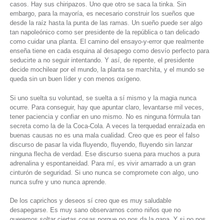
casos. Hay sus chiripazos. Uno que otro se saca la tinka. Sin
embargo, para la mayoría, es necesario construir los sueños que
desde la raíz hasta la punta de las ramas. Un sueño puede ser algo
tan napoleónico como ser presidente de la república o tan delicado
como cuidar una planta. El camino del ensayo-y-error que realmente
enseña tiene en cada esquina al desapego como desvío perfecto para
seducirte a no seguir intentando. Y así, de repente, el presidente
decide mochilear por el mundo, la planta se marchita, y el mundo se
queda sin un buen líder y con menos oxígeno.
Si uno suelta su voluntad, se suelta a sí mismo y la magia nunca
ocurre. Para conseguir, hay que apuntar claro, levantarse mil veces,
tener paciencia y confiar en uno mismo. No es ninguna fórmula tan
secreta como la de la Coca-Cola. A veces la terquedad enraízada en
buenas causas no es una mala cualidad. Creo que es peor el falso
discurso de pasar la vida fluyendo, fluyendo, fluyendo sin lanzar
ninguna flecha de verdad. Ese discurso suena para muchos a pura
adrenalina y espontaneidad. Para mí, es vivir amarrado a un gran
cinturón de seguridad. Si uno nunca se compromete con algo, uno
nunca sufre y uno nunca aprende.
De los caprichos y deseos sí creo que es muy saludable
desapegarse. Es muy sano observarnos como niños que no
queremos soltar ciertas cosas porque no nos da la gana. Y si no nos