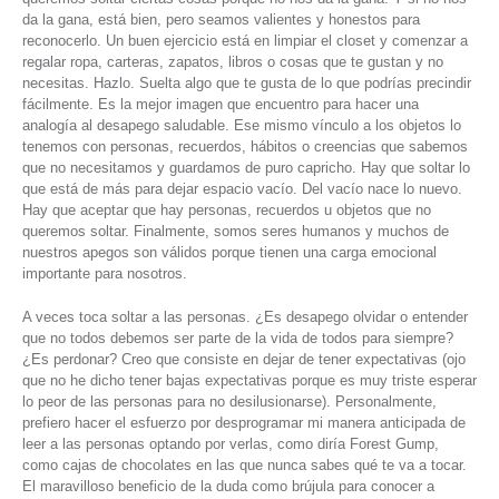
da la gana, está bien, pero seamos valientes y honestos para
reconocerlo. Un buen ejercicio está en limpiar el closet y comenzar a
regalar ropa, carteras, zapatos, libros o cosas que te gustan y no
necesitas. Hazlo. Suelta algo que te gusta de lo que podrías precindir
fácilmente. Es la mejor imagen que encuentro para hacer una
analogía al desapego saludable. Ese mismo vínculo a los objetos lo
tenemos con personas, recuerdos, hábitos o creencias que sabemos
que no necesitamos y guardamos de puro capricho. Hay que soltar lo
que está de más para dejar espacio vacío. Del vacío nace lo nuevo.
Hay que aceptar que hay personas, recuerdos u objetos que no
queremos soltar. Finalmente, somos seres humanos y muchos de
nuestros apegos son válidos porque tienen una carga emocional
importante para nosotros.
A veces toca soltar a las personas. ¿Es desapego olvidar o entender
que no todos debemos ser parte de la vida de todos para siempre?
¿Es perdonar? Creo que consiste en dejar de tener expectativas (ojo
que no he dicho tener bajas expectativas porque es muy triste esperar
lo peor de las personas para no desilusionarse). Personalmente,
prefiero hacer el esfuerzo por desprogramar mi manera anticipada de
leer a las personas optando por verlas, como diría Forest Gump,
como cajas de chocolates en las que nunca sabes qué te va a tocar.
El maravilloso beneficio de la duda como brújula para conocer a