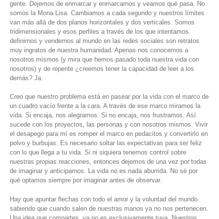
gente. Dejemos de enmarcar y enmarcarnos y veamos qué pasa. No
somos la Mona Lisa. Cambiamos a cada segundo y nuestros límites
van más allá de dos planos horizontales y dos verticales. Somos
tridimensionales y esos perfiles a través de los que intentamos
definirnos y vendernos al mundo en las redes sociales son retratos
muy ingratos de nuestra humanidad. Apenas nos conocemos a
nosotros mismos (y mira que hemos pasado toda nuestra vida con
nosotros) y de repente ¿creemos tener la capacidad de leer a los
demás? Ja.
Creo que nuestro problema está en pasear por la vida con el marco de
un cuadro vacío frente a la cara. A través de ese marco miramos la
vida. Si encaja, nos alegramos. Si no encaja, nos frustramos. Así
sucede con los proyectos, las personas y con nosotros mismos. Vivir
el desapego para mí es romper el marco en pedacitos y convertirlo en
polvo y burbujas. Es necesario soltar las expectativas para ser feliz
con lo que llega a tu vida. Si ni siquiera tenemos control sobre
nuestras propias reacciones, entonces dejemos de una vez por todas
de imaginar y anticiparnos. La vida no es nada aburrida. No sé por
qué optamos siempre por imaginar antes de observar.
Hay que apuntar flechas con todo el amor y la voluntad del mundo
sabiendo que cuando salen de nuestras manos ya no nos pertenecen.
Una idea que compartes, ya no es exclusivamente tuya. Nuestros