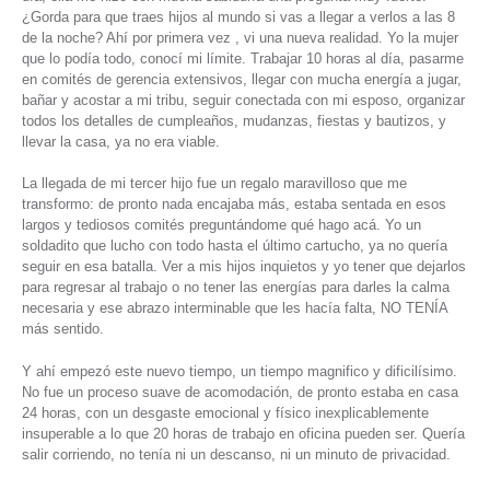
¿Gorda para que traes hijos al mundo si vas a llegar a verlos a las 8
de la noche? Ahí por primera vez , vi una nueva realidad. Yo la mujer
que lo podía todo, conocí mi límite. Trabajar 10 horas al día, pasarme
en comités de gerencia extensivos, llegar con mucha energía a jugar,
bañar y acostar a mi tribu, seguir conectada con mi esposo, organizar
todos los detalles de cumpleaños, mudanzas, fiestas y bautizos, y
llevar la casa, ya no era viable.
La llegada de mi tercer hijo fue un regalo maravilloso que me
transformo: de pronto nada encajaba más, estaba sentada en esos
largos y tediosos comités preguntándome qué hago acá. Yo un
soldadito que lucho con todo hasta el último cartucho, ya no quería
seguir en esa batalla. Ver a mis hijos inquietos y yo tener que dejarlos
para regresar al trabajo o no tener las energías para darles la calma
necesaria y ese abrazo interminable que les hacía falta, NO TENÍA
más sentido.
Y ahí empezó este nuevo tiempo, un tiempo magnifico y dificilísimo.
No fue un proceso suave de acomodación, de pronto estaba en casa
24 horas, con un desgaste emocional y físico inexplicablemente
insuperable a lo que 20 horas de trabajo en oficina pueden ser. Quería
salir corriendo, no tenía ni un descanso, ni un minuto de privacidad.