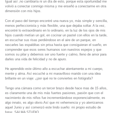
Igual así ,no cambiaría ni un día de esto, porque esta oportunidad me
volvió a conectar conmigo misma y me enseñó a conectarme en otra
dimensión con mis hijos.
Con el paso del tiempo encontré una nueva yo, más simple y sencilla,
menos perfeccionista y más flexible, una que dejaba soltar. A la vez,
encontré lo extraordinario en lo ordinario, en la luz de los ojos de mis
hijos cuando metían un gol, en cocinar un pastel con ellos en la tarde,
en escuchar sus risas perdiéndose en el aire de un parque, en
rascarles las espalditas sin prisa hasta que consiguieran el sueño, en
comprender que esos seres humanos son nuestros espejos y que
somos su pilar y debemos ser uno fuerte y calmo, lleno de amor para
darles una vida de felicidad y no de apuro.
He aprendido este último año a escuchar atentamente a mi cuerpo,
mente y alma. Así escuché a mi maravilloso marido con una idea
brillante en un viaje: ¿por qué no te conviertes en fotógrafa?
Tengo una cámara como un tercer brazo desde hace mas de 15 años,
es claramente una de mis más fuertes pasiones, pasión que con el
nacimiento de mis niños fue incrementándose exponencialmente, es
algo innato, es algo obvio.Así que mi vehemencia y yo aterrizamos
aquel Junio y así comenzó este lindo sueño: mi propio estudio de
fotos; SALMA STUDIO.